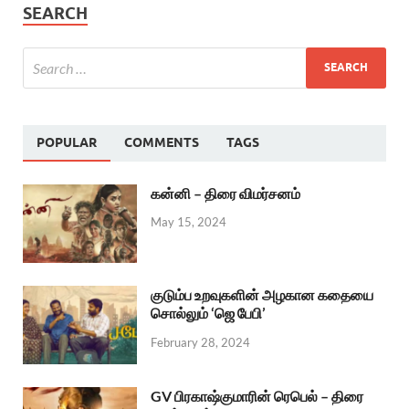
SEARCH
POPULAR
COMMENTS
TAGS
கன்னி – திரை விமர்சனம்
May 15, 2024
குடும்ப உறவுகளின் அழகான கதையை
சொல்லும் ‘ஜெ பேபி’
February 28, 2024
GV பிரகாஷ்குமாரின் ரெபெல் – திரை