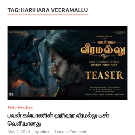
TAG:
HARIHARA VEERAMALLU
சினிமா செய்திகள்
பவன் கல்யாணின் ஹரிஹர வீரமல்லு டீசர்
வெளியானது
May 2, 2024
-
by
admin
-
Leave a Comment