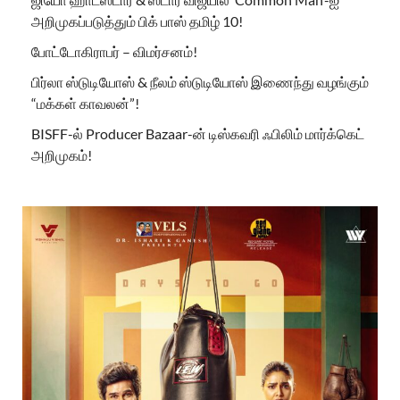
அறிமுகப்படுத்தும் பிக் பாஸ் தமிழ் 10!
போட்டோகிராபர் – விமர்சனம்!
பிர்லா ஸ்டுடியோஸ் & நீலம் ஸ்டுடியோஸ் இணைந்து வழங்கும்
“மக்கள் காவலன்”!
BISFF-ல் Producer Bazaar-ன் டிஸ்கவரி ஃபிலிம் மார்க்கெட்
அறிமுகம்!