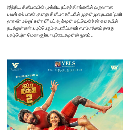
இந்திய சினிமாவின் முக்கிய நட்சத்திரங்களில் ஒருவரான
பவன் கல்யாண், தனது சினிமா கரியரில் முதன்முறையாக ‘ஹரி
ஹர வீர மல்லு’ என்ற பீரியட் ஆக்‌ஷன் அட்வென்ச்சர் கதையில்
நடித்துள்ளார். பழம்பெரும் தயாரிப்பாளர் ஏ.எம்.ரத்னம் தனது
புகழ்பெற்ற மெகா சூர்யா புரொடக்ஷன்ஸ் மூலம் …