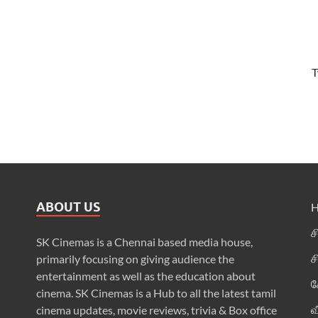
T
ABOUT US
ச
SK Cinemas is a Chennai based media house,
ச
primarily focusing on giving audience the
entertainment as well as the education about
க
cinema. SK Cinemas is a Hub to all the latest tamil
வ
cinema updates, movie reviews, trivia & Box office