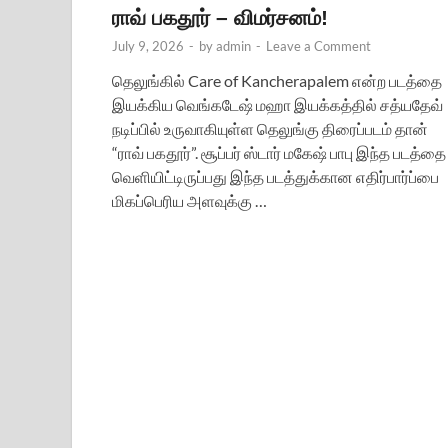
ராவ் பகதூர் – விமர்சனம்!
July 9, 2026
-
by
admin
-
Leave a Comment
தெலுங்கில் Care of Kancherapalem என்ற படத்தை
இயக்கிய வெங்கடேஷ் மஹா இயக்கத்தில் சத்யதேவ்
நடிப்பில் உருவாகியுள்ள தெலுங்கு திரைப்படம் தான்
“ராவ் பகதூர்”. சூப்பர் ஸ்டார் மகேஷ் பாபு இந்த படத்தை
வெளியிட்டிருப்பது இந்த படத்துக்கான எதிர்பார்ப்பை
மிகப்பெரிய அளவுக்கு …