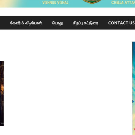
கேலரி & வீடியோஸ்
பொது
சிறப்பு கட்டுரை
CONTACT US