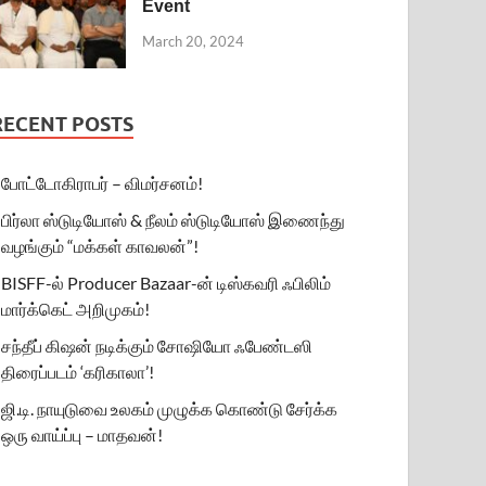
Event
March 20, 2024
RECENT POSTS
போட்டோகிராபர் – விமர்சனம்!
பிர்லா ஸ்டுடியோஸ் & நீலம் ஸ்டுடியோஸ் இணைந்து
வழங்கும் “மக்கள் காவலன்”!
BISFF-ல் Producer Bazaar-ன் டிஸ்கவரி ஃபிலிம்
மார்க்கெட் அறிமுகம்!
சந்தீப் கிஷன் நடிக்கும் சோஷியோ ஃபேண்டஸி
திரைப்படம் ‘கரிகாலா’!
ஜி.டி. நாயுடுவை உலகம் முழுக்க கொண்டு சேர்க்க
ஒரு வாய்ப்பு – மாதவன்!