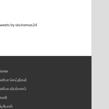
weets by skcinemas24
Home
ினிமா செய்திகள்
ினிமா விமர்சனம்
ேலரி
ீடியோஸ்