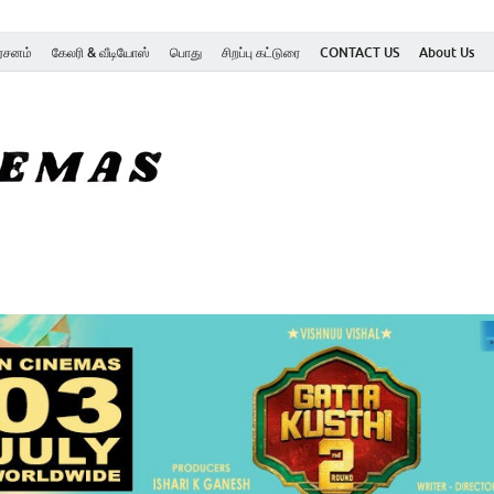
ர்சனம்
கேலரி & வீடியோஸ்
பொது
சிறப்பு கட்டுரை
CONTACT US
About Us
SK Cinemas