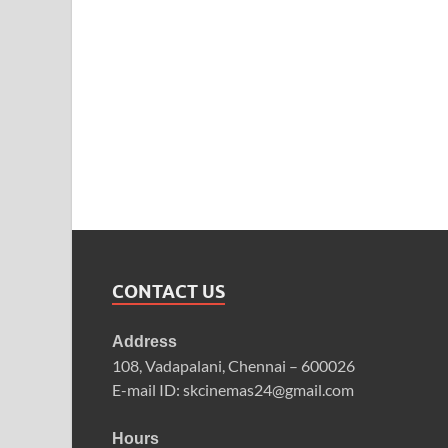
CONTACT US
Address
108, Vadapalani, Chennai – 600026
E-mail ID: skcinemas24@gmail.com
Hours