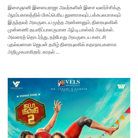
இசைஞானி இளையராஜா அவர்களின் இசை வளர்ச்சிக்கு
ஆரம்பகாலத்தில் மிகப்பெரிய தூணாகவும், பக்கபலமாகவும்
இருந்தவர் அவருடைய மூத்த அண்ணனும், திரையுலகின்
முன்னணி தயாரிப்பாளருமான ஆர்.டி.பாஸ்கர் அவர்கள்.
அவரைத் தொடர்ந்து, தற்போது அவருடைய கடைசி
புதல்வனான ஜெயன் தமிழ் திரையுலகில் கதாநாயகனாக
அறிமுகமாகிறார். காதல் …