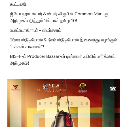
கூட்டணி!
ஜியோ ஹாட்ஸ்டார் & ஸ்டார் விஜயில் ‘Common Man’-ஐ
அறிமுகப்படுத்தும் பிக் பாஸ் தமிழ் 10!
போட்டோகிராபர் – விமர்சனம்!
பிர்லா ஸ்டுடியோஸ் & நீலம் ஸ்டுடியோஸ் இணைந்து வழங்கும்
“மக்கள் காவலன்”!
BISFF-ல் Producer Bazaar-ன் டிஸ்கவரி ஃபிலிம் மார்க்கெட்
அறிமுகம்!