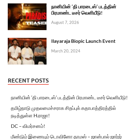
நானியின் ‘தி பாரடைஸ்’ படத்தின்
பிரமாண்ட டீசர் வெளியீடு!
August 7, 2026
Ilayaraja Biopic Launch Event
March 20, 2024
RECENT POSTS
நானியின் ‘தி பாரடைஸ்’ படத்தின் பிரமாண்ட டீசர் வெளியீடு!
தமிழ்நாடு முதலமைச்சராக சிறப்புக் கதாபாத்திரத்தில்
நடித்துள்ள H.ராஜா!
DC – விமர்சனம்!
மீண்டும் இணையும் டொவினோ தாமஸ் – ஜான்பால் ஜார்ஜ்