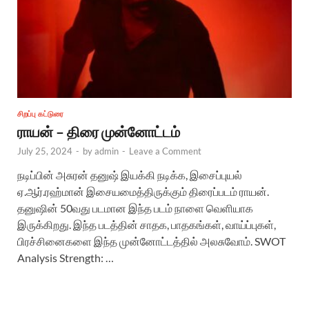
சிறப்பு கட்டுரை
ராயன் – திரை முன்னோட்டம்
July 25, 2024
-
by
admin
-
Leave a Comment
நடிப்பின் அசுரன் தனுஷ் இயக்கி நடிக்க, இசைப்புயல்
ஏ.ஆர்.ரஹ்மான் இசையமைத்திருக்கும் திரைப்படம் ராயன்.
தனுஷின் 50வது படமான இந்த படம் நாளை வெளியாக
இருக்கிறது. இந்த படத்தின் சாதக, பாதகங்கள், வாய்ப்புகள்,
பிரச்சினைகளை இந்த முன்னோட்டத்தில் அலசுவோம். SWOT
Analysis Strength: …