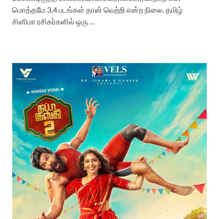
மொத்தமே 3,4 படங்கள் தான் வெற்றி என்ற நிலை. தமிழ்
சினிமா ரசிகர்களில் ஒரு …