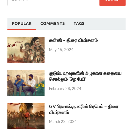
POPULAR
COMMENTS
TAGS
கன்னி – திரை விமர்சனம்
May 15, 2024
குடும்ப உறவுகளின் அழகான கதையை
சொல்லும் ‘ஜெ பேபி’
February 28, 2024
GV பிரகாஷ்குமாரின் ரெபெல் – திரை
விமர்சனம்
March 22, 2024