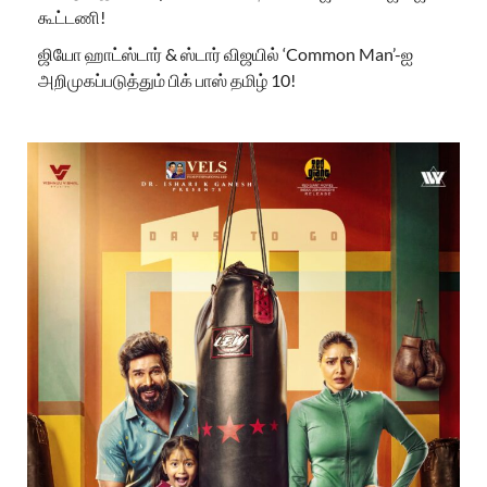
கூட்டணி!
ஜியோ ஹாட்ஸ்டார் & ஸ்டார் விஜயில் ‘Common Man’-ஐ
அறிமுகப்படுத்தும் பிக் பாஸ் தமிழ் 10!