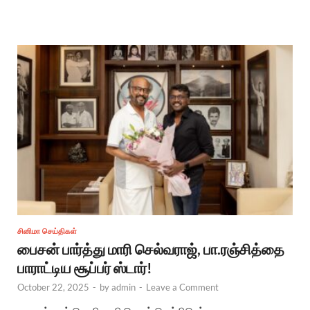
சினிமா செய்திகள்
பைசன் பார்த்து மாரி செல்வராஜ், பா.ரஞ்சித்தை
பாராட்டிய சூப்பர் ஸ்டார்!
October 22, 2025
-
by
admin
-
Leave a Comment