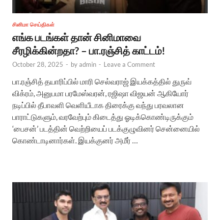
சினிமா செய்திகள்
எங்க படங்கள் தான் சினிமாவை
சீரழிக்கின்றதா? – பா.ரஞ்சித் காட்டம்!
October 28, 2025
-
by
admin
-
Leave a Comment
பா.ரஞ்சித் தயாரிப்பில் மாரி செல்வராஜ் இயக்கத்தில் துருவ்
விக்ரம், அனுபமா பரமேஸ்வரன், ரஜிஷா விஜயன் ஆகியோர்
நடிப்பில் தீபாவளி வெளியீடாக திரைக்கு வந்து பரவலான
பாராட்டுகளும், வரவேற்பும் கிடைத்து ஓடிக்கொண்டிருக்கும்
‘பைசன்’ படத்தின் வெற்றியைப் படக்குழுவினர் சென்னையில்
கொண்டாடினார்கள். இயக்குனர் அமீர் …