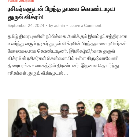
சினிமா செய்திகள்
ரசிகர்களுடன் பிறந்த நாளை கொண்டாடிய
துருவ் விக்ரம்!
September 24, 2024
-
by
admin
-
Leave a Comment
தமிழ் திரையுலகின் நம்பிக்கை அளிக்கும் இளம் நட்சத்திரமாக
வளர்ந்து வரும் நடிகர் துருவ் விக்ரமின் பிறந்தநாளை ரசிகர்கள்
கோலாகலமாக கொண்டாடினர். இந்நிகழ்விற்காக துருவ்
விக்ரமின் ரசிகர்கள் சென்னையில் உள்ள கிருஷ்ணவேணி
திரையரங்க வளாகத்தில் திரண்டனர். இதனை தொடர்ந்து
ரசிகர்கள், துருவ் விக்ரமுடன் …