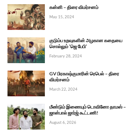
கன்னி – திரை விமர்சனம்
May 15, 2024
குடும்ப உறவுகளின் அழகான கதையை
சொல்லும் ‘ஜெ பேபி’
February 28, 2024
GV பிரகாஷ்குமாரின் ரெபெல் – திரை
விமர்சனம்
March 22, 2024
மீண்டும் இணையும் டொவினோ தாமஸ் –
ஜான்பால் ஜார்ஜ் கூட்டணி!
August 6, 2026