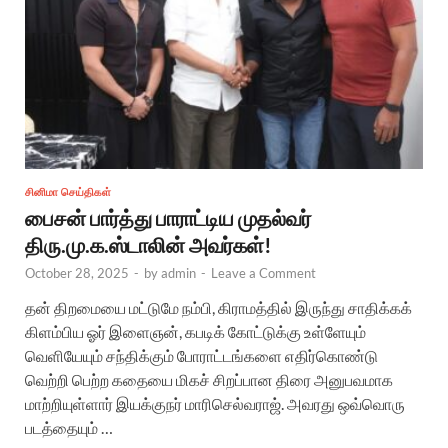
சினிமா செய்திகள்
பைசன் பார்த்து பாராட்டிய முதல்வர்
திரு.மு.க.ஸ்டாலின் அவர்கள்!
October 28, 2025
-
by
admin
-
Leave a Comment
தன் திறமையை மட்டுமே நம்பி, கிராமத்தில் இருந்து சாதிக்கக்
கிளம்பிய ஓர் இளைஞன், கபடிக் கோட்டுக்கு உள்ளேயும்
வெளியேயும் சந்திக்கும் போராட்டங்களை எதிர்கொண்டு
வெற்றி பெற்ற கதையை மிகச் சிறப்பான திரை அனுபவமாக
மாற்றியுள்ளார் இயக்குநர் மாரிசெல்வராஜ். அவரது ஒவ்வொரு
படத்தையும் …