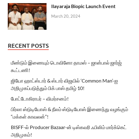
Ilayaraja Biopic Launch Event
March 20, 2024
RECENT POSTS
மீண்டும் இணையும் டொவினோ தாமஸ் – ஜான்பால் ஜார்ஜ்
கூட்டணி!
ஜியோ ஹாட்ஸ்டார் & ஸ்டார் விஜயில் ‘Common Man’-ஐ
அறிமுகப்படுத்தும் பிக் பாஸ் தமிழ் 10!
போட்டோகிராபர் – விமர்சனம்!
பிர்லா ஸ்டுடியோஸ் & நீலம் ஸ்டுடியோஸ் இணைந்து வழங்கும்
“மக்கள் காவலன்”!
BISFF-ல் Producer Bazaar-ன் டிஸ்கவரி ஃபிலிம் மார்க்கெட்
அறிமுகம்!