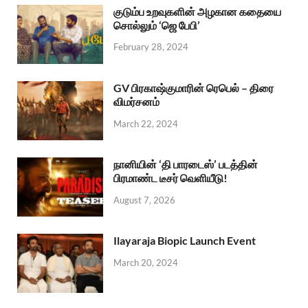
குடும்ப உறவுகளின் அழகான கதையை
சொல்லும் ‘ஜெ பேபி’
February 28, 2024
GV பிரகாஷ்குமாரின் ரெபெல் – திரை
விமர்சனம்
March 22, 2024
நானியின் ‘தி பாரடைஸ்’ படத்தின்
பிரமாண்ட டீசர் வெளியீடு!
August 7, 2026
Ilayaraja Biopic Launch Event
March 20, 2024