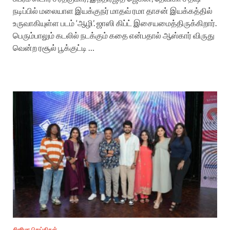
நடிப்பில் மலையாள இயக்குநர் மாதவ் ரமா தாசன் இயக்கத்தில்
உருவாகியுள்ள படம் ‘ஆழி’. ஜாஸி கிப்ட் இசையமைத்திருக்கிறார்.
பெரும்பாலும் கடலில் நடக்கும் கதை என்பதால் ஆஸ்கார் விருது
வென்ற ரசூல் பூக்குட்டி …
சினிமா செய்திகள்