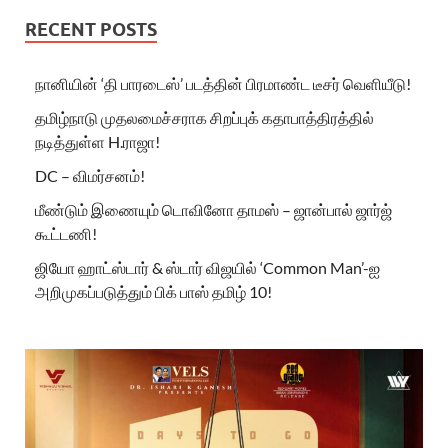
RECENT POSTS
நானியின் ‘தி பாரடைஸ்’ படத்தின் பிரமாண்ட டீசர் வெளியீடு!
தமிழ்நாடு முதலமைச்சராக சிறப்புக் கதாபாத்திரத்தில்
நடித்துள்ள H.ராஜா!
DC – விமர்சனம்!
மீண்டும் இணையும் டொவினோ தாமஸ் – ஜான்பால் ஜார்ஜ்
கூட்டணி!
ஜியோ ஹாட்ஸ்டார் & ஸ்டார் விஜயில் ‘Common Man’-ஐ
அறிமுகப்படுத்தும் பிக் பாஸ் தமிழ் 10!