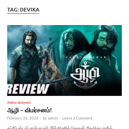
TAG:
DEVIKA
சினிமா விமர்சனம்
ஆழி – விமர்சனம்!
February 26, 2026
-
by
admin
-
Leave a Comment
சுப்ரீம் ஸ்டார் சரத்குமார், இந்திரஜித் ஜெகன், தேவிகா சதீஷ்