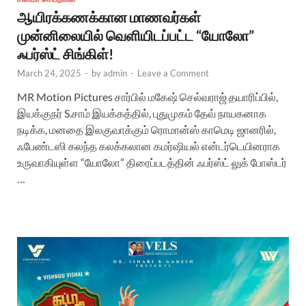
ஆயிரக்கணக்கான மாணவர்கள்
முன்னிலையில் வெளியிடப்பட்ட “யோலோ”
ஃபர்ஸ்ட் சிங்கிள்!
March 24, 2025
-
by
admin
-
Leave a Comment
MR Motion Pictures சார்பில் மகேஷ் செல்வராஜ் தயாரிப்பில்,
இயக்குநர் S.சாம் இயக்கத்தில், புதுமுகம் தேவ் நாயகனாக
நடிக்க, மனதை இலகுவாக்கும் ரொமான்ஸ் காமெடி ஜானரில்,
ஃபேண்டஸி கலந்த கலக்கலான கமர்ஷியல் என்டர்டெயினராக
உருவாகியுள்ள “யோலோ” திரைப்படத்தின் ஃபர்ஸ்ட் லுக் போஸ்டர்
…