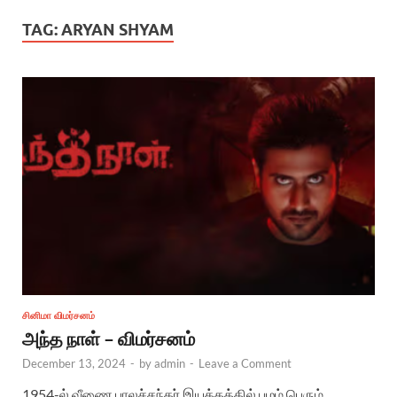
TAG:
ARYAN SHYAM
சினிமா விமர்சனம்
அந்த நாள் – விமர்சனம்
December 13, 2024
-
by
admin
-
Leave a Comment
1954-ல் வீணை பாலச்சந்தர் இயக்கத்தில் பழம் பெரும்