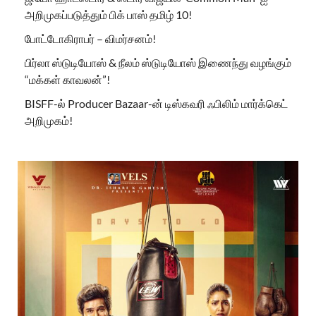
அறிமுகப்படுத்தும் பிக் பாஸ் தமிழ் 10!
போட்டோகிராபர் – விமர்சனம்!
பிர்லா ஸ்டுடியோஸ் & நீலம் ஸ்டுடியோஸ் இணைந்து வழங்கும்
“மக்கள் காவலன்”!
BISFF-ல் Producer Bazaar-ன் டிஸ்கவரி ஃபிலிம் மார்க்கெட்
அறிமுகம்!