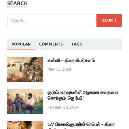
SEARCH
POPULAR
COMMENTS
TAGS
கன்னி – திரை விமர்சனம்
May 15, 2024
குடும்ப உறவுகளின் அழகான கதையை
சொல்லும் ‘ஜெ பேபி’
February 28, 2024
GV பிரகாஷ்குமாரின் ரெபெல் – திரை