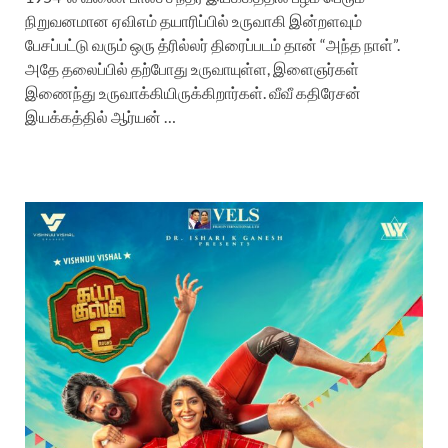
நிறுவனமான ஏவிஎம் தயாரிப்பில் உருவாகி இன்றளவும்
பேசப்பட்டு வரும் ஒரு த்ரில்லர் திரைப்படம் தான் “அந்த நாள்”.
அதே தலைப்பில் தற்போது உருவாயுள்ள, இளைஞர்கள்
இணைந்து உருவாக்கியிருக்கிறார்கள். வீவீ கதிரேசன்
இயக்கத்தில் ஆர்யன் …