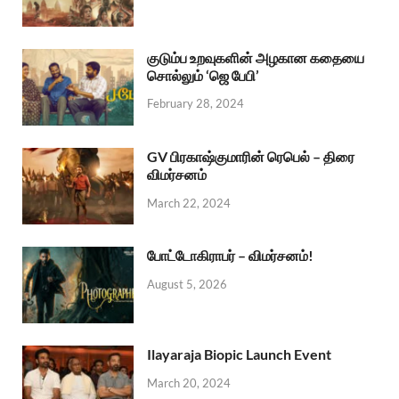
குடும்ப உறவுகளின் அழகான கதையை
சொல்லும் ‘ஜெ பேபி’
February 28, 2024
GV பிரகாஷ்குமாரின் ரெபெல் – திரை
விமர்சனம்
March 22, 2024
போட்டோகிராபர் – விமர்சனம்!
August 5, 2026
Ilayaraja Biopic Launch Event
March 20, 2024