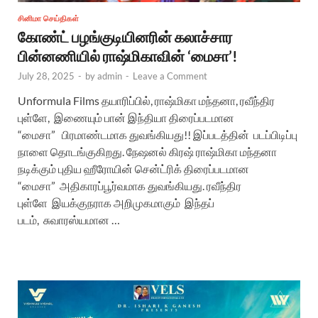
சினிமா செய்திகள்
கோண்ட் பழங்குடியினரின் கலாச்சார
பின்னணியில் ராஷ்மிகாவின் ‘மைசா’!
July 28, 2025
-
by
admin
-
Leave a Comment
Unformula Films தயாரிப்பில், ராஷ்மிகா மந்தனா, ரவீந்திர
புள்ளே, இணையும் பான் இந்தியா திரைப்படமான
“மைசா” பிரமாண்டமாக துவங்கியது!! இப்படத்தின் படப்பிடிப்பு
நாளை தொடங்குகிறது. நேஷனல் கிரஷ் ராஷ்மிகா மந்தனா
நடிக்கும் புதிய ஹீரோயின் சென்ட்ரிக் திரைப்படமான
“மைசா” அதிகாரப்பூர்வமாக துவங்கியது. ரவீந்திர
புள்ளே இயக்குநராக அறிமுகமாகும் இந்தப்
படம், சுவாரஸ்யமான …