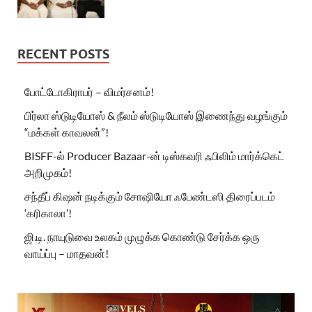
RECENT POSTS
போட்டோகிராபர் – விமர்சனம்!
பிர்லா ஸ்டுடியோஸ் & நீலம் ஸ்டுடியோஸ் இணைந்து வழங்கும்
“மக்கள் காவலன்”!
BISFF-ல் Producer Bazaar-ன் டிஸ்கவரி ஃபிலிம் மார்க்கெட்
அறிமுகம்!
சந்தீப் கிஷன் நடிக்கும் சோஷியோ ஃபேண்டஸி திரைப்படம்
‘கரிகாலா’!
ஜி.டி. நாயுடுவை உலகம் முழுக்க கொண்டு சேர்க்க ஒரு
வாய்ப்பு – மாதவன்!