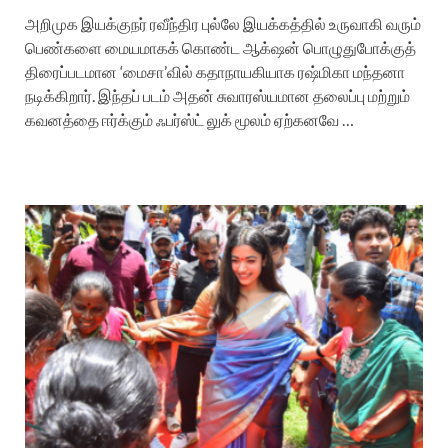
அறிமுக இயக்குநர் ரவீந்திர புல்லே இயக்கத்தில் உருவாகி வரும்
பெண்களை மையமாகக் கொண்ட ஆக்‌ஷன் பொழுதுபோக்குத்
திரைப்படமான ‘மைசா’வில் கதாநாயகியாக ரஷ்மிகா மந்தனா
நடிக்கிறார். இந்தப் படம் அதன் சுவாரஸ்யமான தலைப்பு மற்றும்
கவனத்தை ஈர்க்கும் ஃபர்ஸ்ட் லுக் மூலம் ஏற்கனவே …