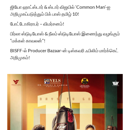
ஜியோ ஹாட்ஸ்டார் & ஸ்டார் விஜயில் ‘Common Man’-ஐ
அறிமுகப்படுத்தும் பிக் பாஸ் தமிழ் 10!
போட்டோகிராபர் – விமர்சனம்!
பிர்லா ஸ்டுடியோஸ் & நீலம் ஸ்டுடியோஸ் இணைந்து வழங்கும்
“மக்கள் காவலன்”!
BISFF-ல் Producer Bazaar-ன் டிஸ்கவரி ஃபிலிம் மார்க்கெட்
அறிமுகம்!