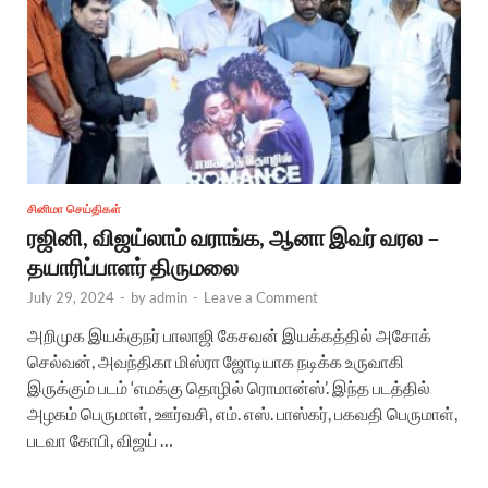
சினிமா செய்திகள்
ரஜினி, விஜய்லாம் வராங்க, ஆனா இவர் வரல –
தயாரிப்பாளர் திருமலை
July 29, 2024
-
by
admin
-
Leave a Comment
அறிமுக இயக்குநர் பாலாஜி கேசவன் இயக்கத்தில் அசோக்
செல்வன், அவந்திகா மிஸ்ரா ஜோடியாக நடிக்க உருவாகி
இருக்கும் படம் ‘எமக்கு தொழில் ரொமான்ஸ்’. இந்த படத்தில்
அழகம் பெருமாள், ஊர்வசி, எம். எஸ். பாஸ்கர், பகவதி பெருமாள்,
படவா கோபி, விஜய் …