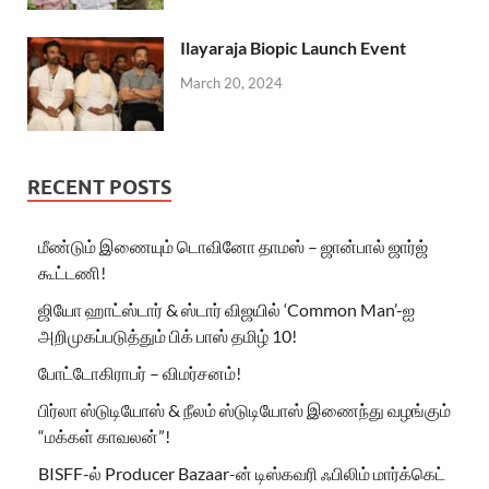
Ilayaraja Biopic Launch Event
March 20, 2024
RECENT POSTS
மீண்டும் இணையும் டொவினோ தாமஸ் – ஜான்பால் ஜார்ஜ்
கூட்டணி!
ஜியோ ஹாட்ஸ்டார் & ஸ்டார் விஜயில் ‘Common Man’-ஐ
அறிமுகப்படுத்தும் பிக் பாஸ் தமிழ் 10!
போட்டோகிராபர் – விமர்சனம்!
பிர்லா ஸ்டுடியோஸ் & நீலம் ஸ்டுடியோஸ் இணைந்து வழங்கும்
“மக்கள் காவலன்”!
BISFF-ல் Producer Bazaar-ன் டிஸ்கவரி ஃபிலிம் மார்க்கெட்