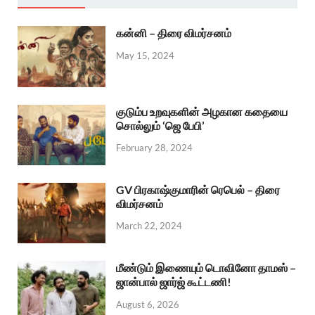
கன்னி – திரை விமர்சனம்
May 15, 2024
குடும்ப உறவுகளின் அழகான கதையை
சொல்லும் ‘ஜெ பேபி’
February 28, 2024
GV பிரகாஷ்குமாரின் ரெபெல் – திரை
விமர்சனம்
March 22, 2024
மீண்டும் இணையும் டொவினோ தாமஸ் –
ஜான்பால் ஜார்ஜ் கூட்டணி!
August 6, 2026