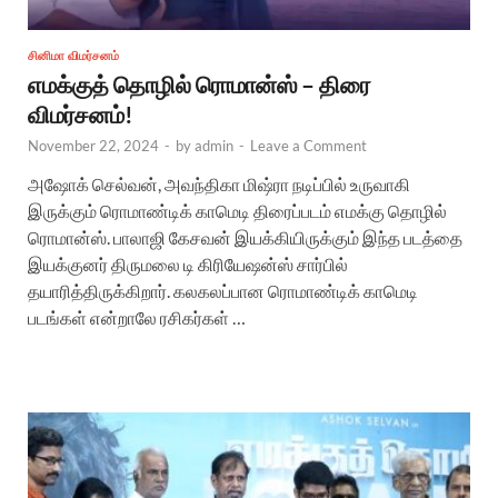
சினிமா விமர்சனம்
எமக்குத் தொழில் ரொமான்ஸ் – திரை
விமர்சனம்!
November 22, 2024
-
by
admin
-
Leave a Comment
அஷோக் செல்வன், அவந்திகா மிஷ்ரா நடிப்பில் உருவாகி
இருக்கும் ரொமாண்டிக் காமெடி திரைப்படம் எமக்கு தொழில்
ரொமான்ஸ். பாலாஜி கேசவன் இயக்கியிருக்கும் இந்த படத்தை
இயக்குனர் திருமலை டி கிரியேஷன்ஸ் சார்பில்
தயாரித்திருக்கிறார். கலகலப்பான ரொமாண்டிக் காமெடி
படங்கள் என்றாலே ரசிகர்கள் …