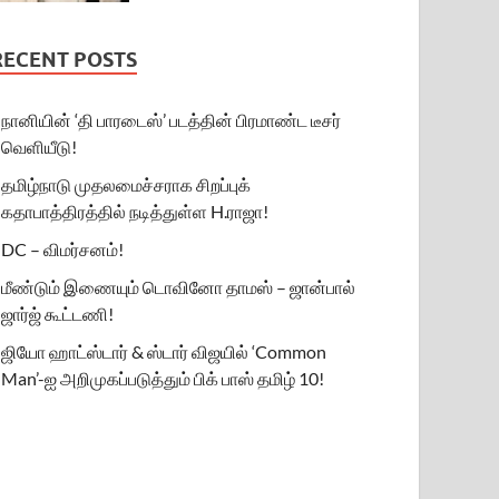
RECENT POSTS
நானியின் ‘தி பாரடைஸ்’ படத்தின் பிரமாண்ட டீசர்
வெளியீடு!
தமிழ்நாடு முதலமைச்சராக சிறப்புக்
கதாபாத்திரத்தில் நடித்துள்ள H.ராஜா!
DC – விமர்சனம்!
மீண்டும் இணையும் டொவினோ தாமஸ் – ஜான்பால்
ஜார்ஜ் கூட்டணி!
ஜியோ ஹாட்ஸ்டார் & ஸ்டார் விஜயில் ‘Common
Man’-ஐ அறிமுகப்படுத்தும் பிக் பாஸ் தமிழ் 10!