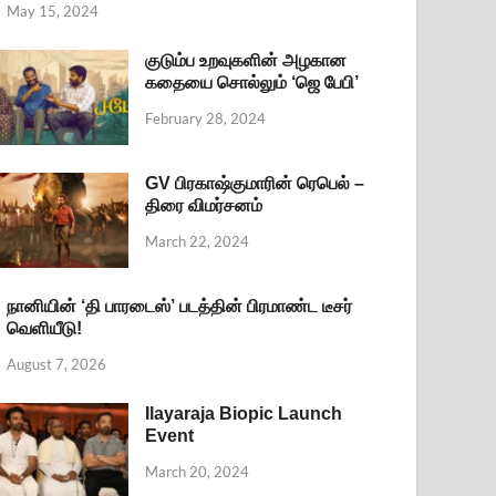
May 15, 2024
குடும்ப உறவுகளின் அழகான
கதையை சொல்லும் ‘ஜெ பேபி’
February 28, 2024
GV பிரகாஷ்குமாரின் ரெபெல் –
திரை விமர்சனம்
March 22, 2024
நானியின் ‘தி பாரடைஸ்’ படத்தின் பிரமாண்ட டீசர்
வெளியீடு!
August 7, 2026
Ilayaraja Biopic Launch
Event
March 20, 2024