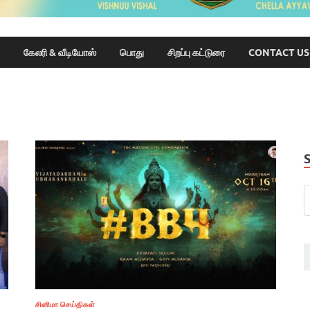
கேலரி & வீடியோஸ்
பொது
சிறப்பு கட்டுரை
CONTACT US
சினிமா செய்திகள்