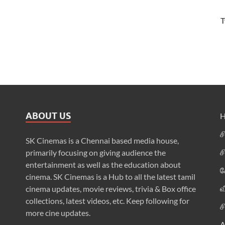
T
ABOUT US
ச
SK Cinemas is a Chennai based media house,
ச
primarily focusing on giving audience the
entertainment as well as the education about
க
cinema. SK Cinemas is a Hub to all the latest tamil
வ
cinema updates, movie reviews, trivia & Box office
collections, latest videos, etc. Keep following for
ச
more cine updates.
A