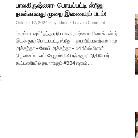
பாலகிருஷ்ணா- பொயப்பட்டி ஸ்ரீனு
நான்காவது முறை இணையும் படம்!
October 12, 2024
-
by
admin
-
Leave a Comment
‘மாஸ் கடவுள்’ நந்தமூரி பாலகிருஷ்ணா- பிளாக் பஸ்டர்
இயக்குநர் பொயப்பட்டி ஸ்ரீனு – தயாரிப்பாளர்கள் ராம்
அச்சந்தா + கோபி அச்சந்தா – 14 ரீல்ஸ் பிளஸ்
நிறுவனம் – எம். தேஜஸ்வினி நந்தமூரி ஆகியோர்
கூட்டணியில் தயாராகும் #BB4 எனும் …
ய்