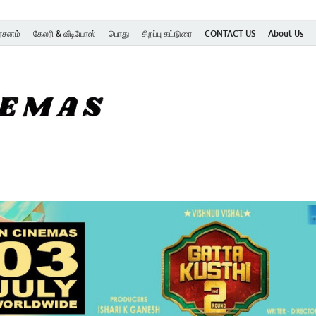
ர்சனம்
கேலரி & வீடியோஸ்
பொது
சிறப்பு கட்டுரை
CONTACT US
About Us
SK Cinemas