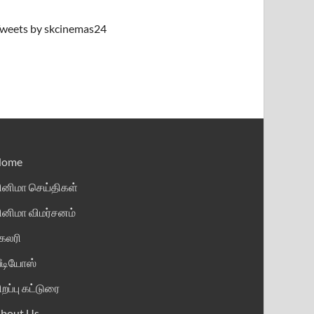
weets by skcinemas24
Home
ினிமா செய்திகள்
ினிமா விமர்சனம்
ேலரி
ீடியோஸ்
ிறப்பு கட்டுரை
bout Us