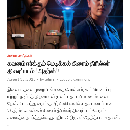
சினிமா செய்திகள்
கவனம் ஈர்க்கும் மெடிக்கல் கிரைம் திரில்லர்
திரைப்படம் “அதர்ஸ்“!
August 15, 2025
-
by
admin
-
Leave a Comment
இளைய தலைமுறையின் கதை சொல்லல், காட்சியமைப்பு
மற்றும் நடிப்புத் திறமைகள் மூலம் புதிய பரிமாணங்களை
நோக்கி பாய்ந்து வரும் தமிழ் சினிமாவில், புதிய படைப்பான
‘அதர்ஸ்’ மெடிக்கல் கிரைம் த்ரில்லர் திரைப்படம் பெரும்
கவனத்தை ஈர்த்துள்ளது. புதிய அறிமுகம் ஆதித்யா மாதவன்,
…