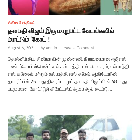
சினிமா செய்திகள்
தளபதி விஜய் இரு மாறுபட்ட வேடங்களில்
மிரட்டும் ‘கோட்’!
August 6, 2024
-
by
admin
-
Leave a Comment
தென்னிந்திய சினிமாவின் முன்னணி நிறுவனமான ஏஜிஎஸ்
எண்டர்டெயின்மென்ட்டின் கல்பாத்தி எஸ். அகோரம், கல்பாத்தி
எஸ். கணேஷ் மற்றும் கல்பாத்தி எஸ். சுரேஷ் ஆகியோரின்
தயாரிப்பில் 25-வது திரைப்படமும் தளபதி விஜய்யின் 68-வது
படமுமான ‘கோட்’ (‘தி கிரேட்டஸ்ட் ஆஃப் ஆல் டைம்’) …