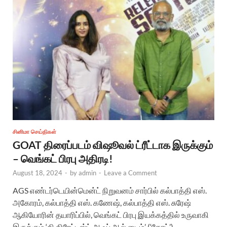
சினிமா செய்திகள்
GOAT திரைப்படம் விஷூவல் ட்ரீட்டாக இருக்கும்
– வெங்கட் பிரபு அதிரடி!
August 18, 2024
-
by
admin
-
Leave a Comment
AGS எண்டர்டெயின்மென்ட் நிறுவனம் சார்பில் கல்பாத்தி எஸ்.
அகோரம், கல்பாத்தி எஸ். கணேஷ், கல்பாத்தி எஸ். சுரேஷ்
ஆகியோரின் தயாரிப்பில், வெங்கட் பிரபு இயக்கத்தில் உருவாகி
இருக்கும் ‘தி கிரேட்டஸ்ட் ஆஃப் ஆல் டைம்’ (‘கோட்’)