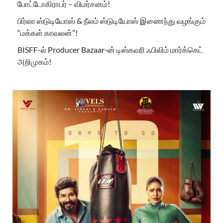
போட்டோகிராபர் – விமர்சனம்!
பிர்லா ஸ்டுடியோஸ் & நீலம் ஸ்டுடியோஸ் இணைந்து வழங்கும்
“மக்கள் காவலன்”!
BISFF-ல் Producer Bazaar-ன் டிஸ்கவரி ஃபிலிம் மார்க்கெட்
அறிமுகம்!