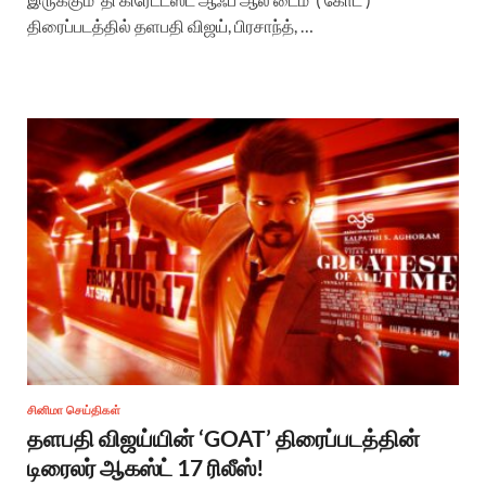
திரைப்படத்தில் தளபதி விஜய், பிரசாந்த், …
சினிமா செய்திகள்
தளபதி விஜய்யின் ‘GOAT’ திரைப்படத்தின்
டிரைலர் ஆகஸ்ட் 17 ரிலீஸ்!