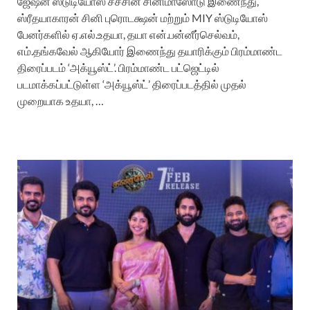
ஜேஷன் ஸ்டுடியோஸ் சச்சின் சினிமாஸோடு இணைந்து,
ஸ்ரீதயாகாரன் சினி புரொடக்ஷன் மற்றும் MIY ஸ்டுடியோஸ்
பேனர்களில் ஏ.எல்.உதயா, தயா என்.பன்னீர்செல்வம்,
எம்.தங்கவேல் ஆகியோர் இணைந்து தயாரிக்கும் பிரம்மாண்ட
திரைப்படம் ‘அக்யூஸ்ட்’. பிரம்மாண்ட பட்ஜெட்டில்
படமாக்கப்பட்டுள்ள ‘அக்யூஸ்ட்’ திரைப்படத்தில் முதல்
முறையாக உதயா, …