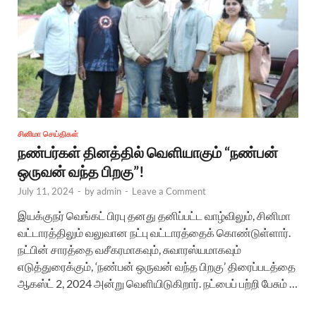
சினிமா செய்திகள்
நண்பர்கள் தினத்தில் வெளியாகும் “நண்பன்
ஒருவன் வந்த பிறகு”!
July 11, 2024
-
by
admin
-
Leave a Comment
இயக்குநர் வெங்கட் பிரபு தனது தனிப்பட்ட வாழ்விலும், சினிமா
வட்டாரத்திலும் வலுவான நட்பு வட்டாரத்தைக் கொண்டுள்ளார்.
நட்பின் சாரத்தை வசீகரமாகவும், சுவாரஸ்யமாகவும்
எடுத்துரைக்கும், ‘நண்பன் ஒருவன் வந்த பிறகு’ திரைப்படத்தை
ஆகஸ்ட் 2, 2024 அன்று வெளியிடுகிறார். நட்பைப் பற்றி பேசும் …