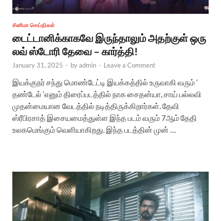
சினிமா செய்திகள்
டைட்டானிக்காகவே இருந்தாலும் அதற்குள் ஒரு
லவ் ஸ்டோரி தேவை – கார்த்தி!
January 31, 2025
-
by
admin
-
Leave a Comment
இயக்குநர் சந்து மொண்டேட்டி இயக்கத்தில் உருவாகி வரும் ‘
தண்டேல் ‘எனும் திரைப்படத்தில் நாக சைதன்யா, சாய் பல்லவி
முதன்மையான வேடத்தில் நடித்திருக்கிறார்கள். தேவி
ஸ்ரீபிரசாத் இசையமைத்துள்ள இந்த படம் வரும் 7ஆம் தேதி
உலகமெங்கும் வெளியாகிறது. இந்த படத்தின் முன் …