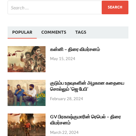
POPULAR
COMMENTS
TAGS
கன்னி – திரை விமர்சனம்
May 15, 2024
குடும்ப உறவுகளின் அழகான கதையை
சொல்லும் ‘ஜெ பேபி’
February 28, 2024
GV பிரகாஷ்குமாரின் ரெபெல் – திரை
விமர்சனம்
March 22, 2024