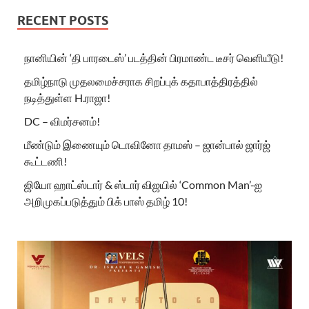
RECENT POSTS
நானியின் ‘தி பாரடைஸ்’ படத்தின் பிரமாண்ட டீசர் வெளியீடு!
தமிழ்நாடு முதலமைச்சராக சிறப்புக் கதாபாத்திரத்தில்
நடித்துள்ள H.ராஜா!
DC – விமர்சனம்!
மீண்டும் இணையும் டொவினோ தாமஸ் – ஜான்பால் ஜார்ஜ்
கூட்டணி!
ஜியோ ஹாட்ஸ்டார் & ஸ்டார் விஜயில் ‘Common Man’-ஐ
அறிமுகப்படுத்தும் பிக் பாஸ் தமிழ் 10!