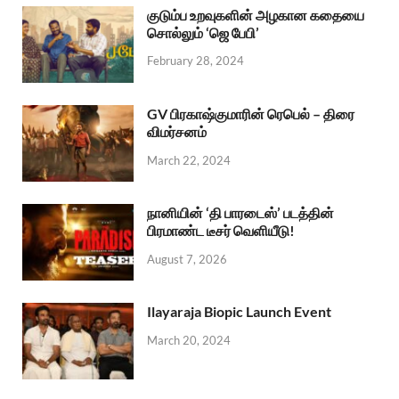
குடும்ப உறவுகளின் அழகான கதையை
சொல்லும் ‘ஜெ பேபி’
February 28, 2024
GV பிரகாஷ்குமாரின் ரெபெல் – திரை
விமர்சனம்
March 22, 2024
நானியின் ‘தி பாரடைஸ்’ படத்தின்
பிரமாண்ட டீசர் வெளியீடு!
August 7, 2026
Ilayaraja Biopic Launch Event
March 20, 2024