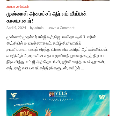
சினிமா செய்திகள்
முன்னாள் அமைச்சர் ஆர்.எம்.வீரப்பன்
காலமானார்!
April 9, 2024
-
by
admin
-
Leave a Comment
முன்னார் முதல்வர் எம்ஜிஆர், ஜெயலலிதா ஆகியோரின்
ஆட்சியில் அமைச்சராகவும், தமிழ் சினிமாவில்
தயாரிப்பாளராகவும் சிறந்து விளங்கிய மனிதர் ஆர்.எம்.வீரப்பன்.
எம்.ஜி.ஆர் அவர்களின் சத்யா மூவீஸ் நிறுவனத்தைத் திறம்பட
நிர்வகித்து, எம்.ஜி.ஆர் தொடங்கி, ரஜினிகாந்த், கமல்ஹாசன்,
சத்யராஜ் என பல நட்சத்திரங்களுடன், தமிழ்த் …