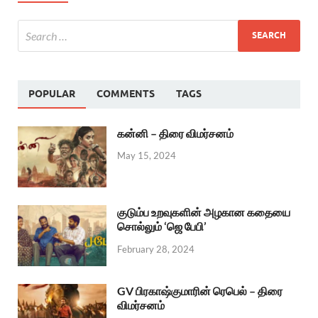
POPULAR
COMMENTS
TAGS
கன்னி – திரை விமர்சனம்
May 15, 2024
குடும்ப உறவுகளின் அழகான கதையை
சொல்லும் ‘ஜெ பேபி’
February 28, 2024
GV பிரகாஷ்குமாரின் ரெபெல் – திரை
விமர்சனம்