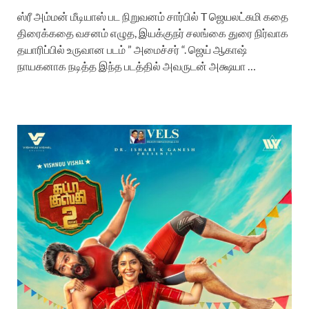
ஸ்ரீ அம்மன் மீடியாஸ் பட நிறுவனம் சார்பில் T ஜெயலட்சுமி கதை
திரைக்கதை வசனம் எழுத, இயக்குநர் சலங்கை துரை நிர்வாக
தயாரிப்பில் உருவான படம் ” அமைச்சர் “. ஜெய் ஆகாஷ்
நாயகனாக நடித்த இந்த படத்தில் அவருடன் அக்ஷயா …