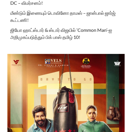
DC – விமர்சனம்!
மீண்டும் இணையும் டொவினோ தாமஸ் – ஜான்பால் ஜார்ஜ்
கூட்டணி!
ஜியோ ஹாட்ஸ்டார் & ஸ்டார் விஜயில் ‘Common Man’-ஐ
அறிமுகப்படுத்தும் பிக் பாஸ் தமிழ் 10!