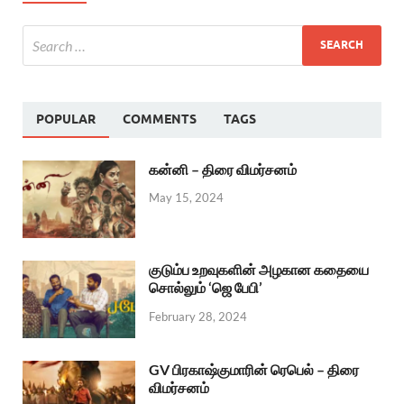
POPULAR
COMMENTS
TAGS
கன்னி – திரை விமர்சனம்
May 15, 2024
குடும்ப உறவுகளின் அழகான கதையை
சொல்லும் ‘ஜெ பேபி’
February 28, 2024
GV பிரகாஷ்குமாரின் ரெபெல் – திரை
விமர்சனம்