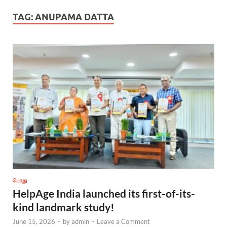
TAG:
ANUPAMA DATTA
பொது
HelpAge India launched its first-of-its-
kind landmark study!
June 15, 2026
-
by
admin
-
Leave a Comment