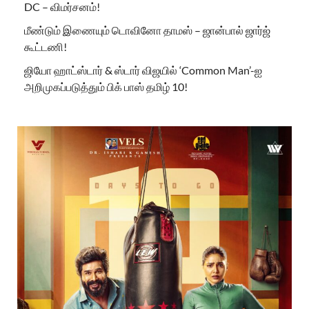
DC – விமர்சனம்!
மீண்டும் இணையும் டொவினோ தாமஸ் – ஜான்பால் ஜார்ஜ்
கூட்டணி!
ஜியோ ஹாட்ஸ்டார் & ஸ்டார் விஜயில் ‘Common Man’-ஐ
அறிமுகப்படுத்தும் பிக் பாஸ் தமிழ் 10!