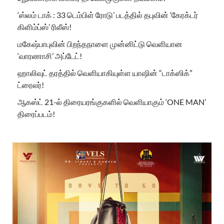
‘ஸ்லம் டாக் : 33 டெம்பிள் ரோடு’ படத்தில் தபுவின் ‘கேரக்டர்
கிளிம்ப்ஸ்’ ரிலீஸ்!
மகேஷ்பாபுவின் பிறந்தநாளை முன்னிட்டு வெளியான
‘வாரணாசி’ அப்டேட்!
ஹாலிவுட் தரத்தில் வெளியாகியுள்ள யாஷின் “டாக்ஸிக்”
ட்ரைலர்!
ஆகஸ்ட் 21-ல் திரையரங்குகளில் வெளியாகும் ‘ONE MAN’
திரைப்படம்!