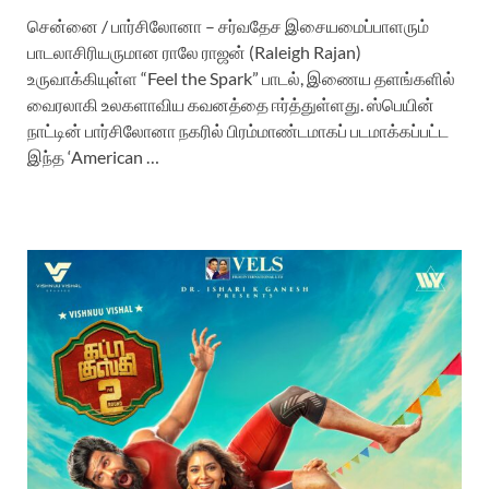
சென்னை / பார்சிலோனா – சர்வதேச இசையமைப்பாளரும்
பாடலாசிரியருமான ராலே ராஜன் (Raleigh Rajan)
உருவாக்கியுள்ள “Feel the Spark” பாடல், இணைய தளங்களில்
வைரலாகி உலகளாவிய கவனத்தை ஈர்த்துள்ளது. ஸ்பெயின்
நாட்டின் பார்சிலோனா நகரில் பிரம்மாண்டமாகப் படமாக்கப்பட்ட
இந்த ‘American …