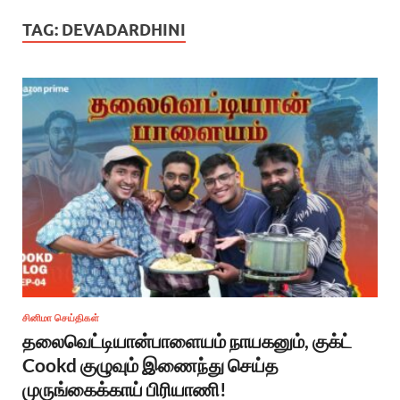
TAG:
DEVADARDHINI
சினிமா செய்திகள்
தலைவெட்டியான்பாளையம் நாயகனும், குக்ட்
Cookd குழுவும் இணைந்து செய்த
முருங்கைக்காய் பிரியாணி!