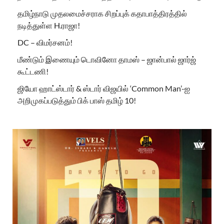
தமிழ்நாடு முதலமைச்சராக சிறப்புக் கதாபாத்திரத்தில்
நடித்துள்ள H.ராஜா!
DC – விமர்சனம்!
மீண்டும் இணையும் டொவினோ தாமஸ் – ஜான்பால் ஜார்ஜ்
கூட்டணி!
ஜியோ ஹாட்ஸ்டார் & ஸ்டார் விஜயில் ‘Common Man’-ஐ
அறிமுகப்படுத்தும் பிக் பாஸ் தமிழ் 10!