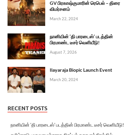
GV பிரகாஷ்குமாரின் ரெபெல் – திரை
விமர்சனம்
March 22, 2024
நானியின் ‘தி பாரடைஸ்’ படத்தின்
பிரமாண்ட டீசர் வெளியீடு!
August 7, 2026
Ilayaraja Biopic Launch Event
March 20, 2024
RECENT POSTS
நானியின் ‘தி பாரடைஸ்’ படத்தின் பிரமாண்ட டீசர் வெளியீடு!
தமிழ்நாடு முதலமைச்சராக சிறப்புக் கதாபாத்திரத்தில்