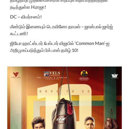
நடித்துள்ள H.ராஜா!
DC – விமர்சனம்!
மீண்டும் இணையும் டொவினோ தாமஸ் – ஜான்பால் ஜார்ஜ்
கூட்டணி!
ஜியோ ஹாட்ஸ்டார் & ஸ்டார் விஜயில் ‘Common Man’-ஐ
அறிமுகப்படுத்தும் பிக் பாஸ் தமிழ் 10!