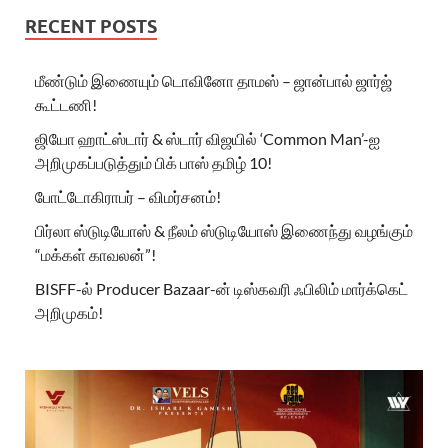
RECENT POSTS
மீண்டும் இணையும் டொவினோ தாமஸ் – ஜான்பால் ஜார்ஜ்
கூட்டணி!
ஜியோ ஹாட்ஸ்டார் & ஸ்டார் விஜயில் ‘Common Man’-ஐ
அறிமுகப்படுத்தும் பிக் பாஸ் தமிழ் 10!
போட்டோகிராபர் – விமர்சனம்!
பிர்லா ஸ்டுடியோஸ் & நீலம் ஸ்டுடியோஸ் இணைந்து வழங்கும்
“மக்கள் காவலன்”!
BISFF-ல் Producer Bazaar-ன் டிஸ்கவரி ஃபிலிம் மார்க்கெட்
அறிமுகம்!