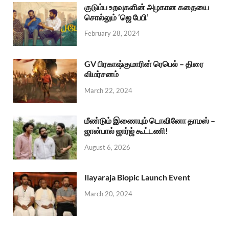
குடும்ப உறவுகளின் அழகான கதையை
சொல்லும் ‘ஜெ பேபி’
February 28, 2024
GV பிரகாஷ்குமாரின் ரெபெல் – திரை
விமர்சனம்
March 22, 2024
மீண்டும் இணையும் டொவினோ தாமஸ் –
ஜான்பால் ஜார்ஜ் கூட்டணி!
August 6, 2026
Ilayaraja Biopic Launch Event
March 20, 2024