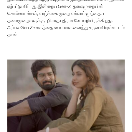
ஏற்பட்டு விட்டது. இன்றைய Gen-Z தலைமுறையின்
சொல்லாடல்கள், வாழ்க்கை முறை எல்லாம் முந்தைய
தலைமுறைகளுக்கு புரியாத புதிராகவே மாறியிருக்கிறது.
அப்படி Gen Z உலகத்தை மையமாக வைத்து உருவாகியுள்ள படம்
தான் …