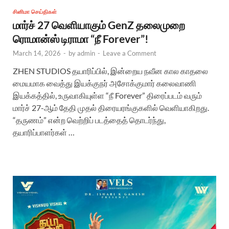
சினிமா செய்திகள்
மார்ச் 27 வெளியாகும் GenZ தலைமுறை
ரொமான்ஸ் டிராமா “நீ Forever”!
March 14, 2026
-
by
admin
-
Leave a Comment
ZHEN STUDIOS தயாரிப்பில், இன்றைய நவீன கால காதலை
மையமாக வைத்து இயக்குநர் அசோக்குமார் கலைவாணி
இயக்கத்தில், உருவாகியுள்ள “நீ Forever” திரைப்படம் வரும்
மார்ச் 27-ஆம் தேதி முதல் திரையரங்குகளில் வெளியாகிறது.
“தருணம்” என்ற வெற்றிப் படத்தைத் தொடர்ந்து,
தயாரிப்பாளர்கள் …