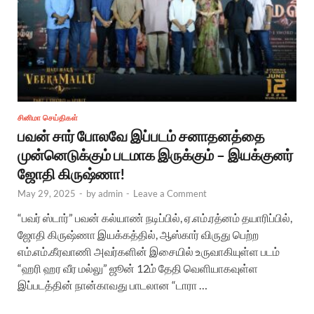
சினிமா செய்திகள்
பவன் சார் போலவே இப்படம் சனாதனத்தை
முன்னெடுக்கும் படமாக இருக்கும் – இயக்குனர்
ஜோதி கிருஷ்ணா!
May 29, 2025
-
by
admin
-
Leave a Comment
“பவர் ஸ்டார்” பவன் கல்யாண் நடிப்பில், ஏ.எம்.ரத்னம் தயாரிப்பில்,
ஜோதி கிருஷ்ணா இயக்கத்தில், ஆஸ்கார் விருது பெற்ற
எம்.எம்.கீரவாணி அவர்களின் இசையில் உருவாகியுள்ள படம்
“ஹரி ஹர வீர மல்லு” ஜூன் 12ம் தேதி வெளியாகவுள்ள
இப்படத்தின் நான்காவது பாடலான “டாரா …