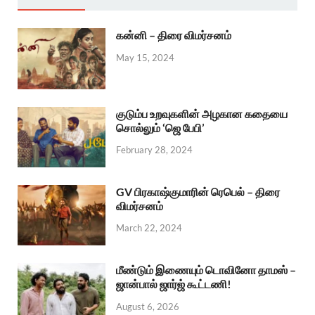
கன்னி – திரை விமர்சனம்
May 15, 2024
குடும்ப உறவுகளின் அழகான கதையை
சொல்லும் ‘ஜெ பேபி’
February 28, 2024
GV பிரகாஷ்குமாரின் ரெபெல் – திரை
விமர்சனம்
March 22, 2024
மீண்டும் இணையும் டொவினோ தாமஸ் –
ஜான்பால் ஜார்ஜ் கூட்டணி!
August 6, 2026