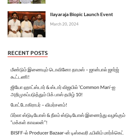
Ilayaraja Biopic Launch Event
March 20, 2024
RECENT POSTS
மீண்டும் இணையும் டொவினோ தாமஸ் – ஜான்பால் ஜார்ஜ்
கூட்டணி!
ஜியோ ஹாட்ஸ்டார் & ஸ்டார் விஜயில் ‘Common Man’-ஐ
அறிமுகப்படுத்தும் பிக் பாஸ் தமிழ் 10!
போட்டோகிராபர் – விமர்சனம்!
பிர்லா ஸ்டுடியோஸ் & நீலம் ஸ்டுடியோஸ் இணைந்து வழங்கும்
“மக்கள் காவலன்”!
BISFF-ல் Producer Bazaar-ன் டிஸ்கவரி ஃபிலிம் மார்க்கெட்