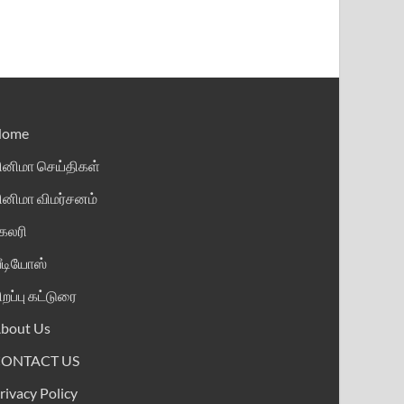
Home
ினிமா செய்திகள்
ினிமா விமர்சனம்
ேலரி
ீடியோஸ்
ிறப்பு கட்டுரை
bout Us
CONTACT US
rivacy Policy