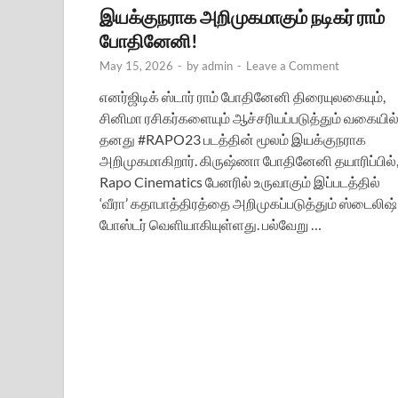
இயக்குநராக அறிமுகமாகும் நடிகர் ராம்
போதினேனி!
May 15, 2026
-
by
admin
-
Leave a Comment
எனர்ஜிடிக் ஸ்டார் ராம் போதினேனி திரையுலகையும்,
சினிமா ரசிகர்களையும் ஆச்சரியப்படுத்தும் வகையில்
தனது #RAPO23 படத்தின் மூலம் இயக்குநராக
அறிமுகமாகிறார். கிருஷ்ணா போதினேனி தயாரிப்பில்
Rapo Cinematics பேனரில் உருவாகும் இப்படத்தில்
‘வீரா’ கதாபாத்திரத்தை அறிமுகப்படுத்தும் ஸ்டைலிஷ்
போஸ்டர் வெளியாகியுள்ளது. பல்வேறு …