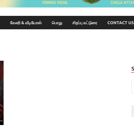
கேலரி & வீடியோஸ்
பொது
சிறப்பு கட்டுரை
CONTACT US