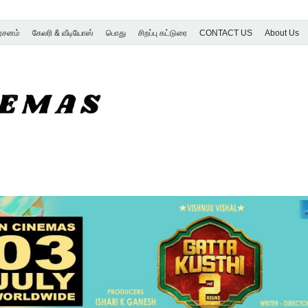
ர்சனம்
கேலரி & வீடியோஸ்
பொது
சிறப்பு கட்டுரை
CONTACT US
About Us
SK Cinemas