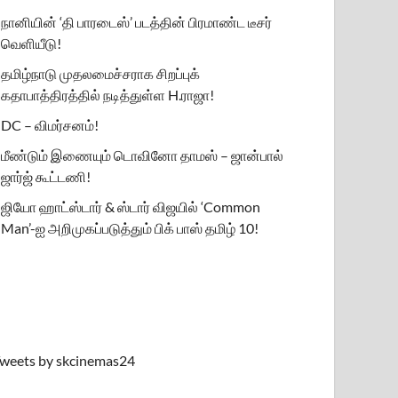
நானியின் ‘தி பாரடைஸ்’ படத்தின் பிரமாண்ட டீசர்
வெளியீடு!
தமிழ்நாடு முதலமைச்சராக சிறப்புக்
கதாபாத்திரத்தில் நடித்துள்ள H.ராஜா!
DC – விமர்சனம்!
மீண்டும் இணையும் டொவினோ தாமஸ் – ஜான்பால்
ஜார்ஜ் கூட்டணி!
ஜியோ ஹாட்ஸ்டார் & ஸ்டார் விஜயில் ‘Common
Man’-ஐ அறிமுகப்படுத்தும் பிக் பாஸ் தமிழ் 10!
weets by skcinemas24