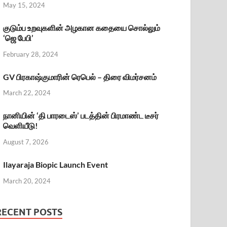
May 15, 2024
குடும்ப உறவுகளின் அழகான கதையை சொல்லும்
‘ஜெ பேபி’
February 28, 2024
GV பிரகாஷ்குமாரின் ரெபெல் – திரை விமர்சனம்
March 22, 2024
நானியின் ‘தி பாரடைஸ்’ படத்தின் பிரமாண்ட டீசர்
வெளியீடு!
August 7, 2026
Ilayaraja Biopic Launch Event
March 20, 2024
RECENT POSTS