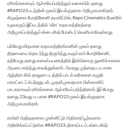
ரசிகர்களையும் ஆச்சரியப்படுத்தும் வகையில், தனது
#RAPO23 படத்தின் மூலம் இயக்குநராக அறிமுகமாகிறார்.
கிருஷ்ணா போதினேனி தயாரிப்பில், Rapo Cinematics பேனரில்
உருவாகும் இப்படத்தில் ‘வீரா’ கதாபாத்திரத்தை
அறிமுகப்படுத்தும் ஸ்டைலிஷ் போஸ்டர் வெளியாகியுள்ளது.
பல்வேறு விதமான கதாபாத்திரங்களின் மூலம் தனது
திறமையை தொடர்ந்து நிரூபித்து வரும் ராம் போதினேனி,
தற்போது தனது கலைப்பயணத்தில் இன்னொரு துணிச்சலான
அடியை எடுத்து வைத்துள்ளார். அவரது முந்தைய படமான
ஆந்திரா கிங் தாலுகா படத்தில் பாடல் வரிகளை எழுதி
பாராட்டைப் பெற்றதுடன், முதன்முறையாக பின்னணிப்
பாடகராகவும் ரசிகர்களை ஆச்சரியப்படுத்தினார். இப்போது
தனது 23வது படமான #RAPO23 மூலம் இயக்குநராக
அறிமுகமாகிறார்.
ராமின் பிறந்தநாளை முன்னிட்டு அதிகாரப்பூர்வமாக
அறிவிக்கப்பட்டுள்ள #RAPO23, திரைப்படம், ஸ்டைலிஷ்