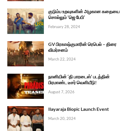
குடும்ப உறவுகளின் அழகான கதையை
சொல்லும் ‘ஜெ பேபி’
February 28, 2024
GV பிரகாஷ்குமாரின் ரெபெல் – திரை
விமர்சனம்
March 22, 2024
நானியின் ‘தி பாரடைஸ்’ படத்தின்
பிரமாண்ட டீசர் வெளியீடு!
August 7, 2026
Ilayaraja Biopic Launch Event
March 20, 2024