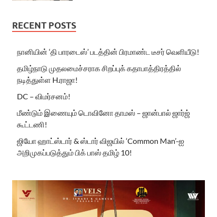
RECENT POSTS
நானியின் ‘தி பாரடைஸ்’ படத்தின் பிரமாண்ட டீசர் வெளியீடு!
தமிழ்நாடு முதலமைச்சராக சிறப்புக் கதாபாத்திரத்தில்
நடித்துள்ள H.ராஜா!
DC – விமர்சனம்!
மீண்டும் இணையும் டொவினோ தாமஸ் – ஜான்பால் ஜார்ஜ்
கூட்டணி!
ஜியோ ஹாட்ஸ்டார் & ஸ்டார் விஜயில் ‘Common Man’-ஐ
அறிமுகப்படுத்தும் பிக் பாஸ் தமிழ் 10!