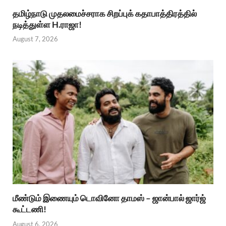
தமிழ்நாடு முதலமைச்சராக சிறப்புக் கதாபாத்திரத்தில்
நடித்துள்ள H.ராஜா!
August 7, 2026
மீண்டும் இணையும் டொவினோ தாமஸ் – ஜான்பால் ஜார்ஜ்
கூட்டணி!
August 6, 2026