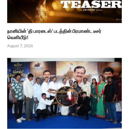
நானியின் ‘தி பாரடைஸ்’ படத்தின் பிரமாண்ட டீசர்
வெளியீடு!
August 7, 2026