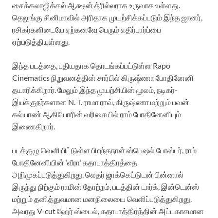
சைக்கலாஜிக்கல் ஆக்ஷன் த்ரில்லராக உருவாக உள்ளது.
தெலுங்கு சினிமாவில் அரிதாக முயற்சிக்கப்படும் இந்த ஜானர்,
ரசிகர்களிடையே ஏற்கனவே பெரும் எதிர்பார்ப்பை
ஏற்படுத்தியுள்ளது.
இந்த படத்தை, புதியதாக தொடங்கப்பட்டுள்ள Rapo
Cinematics நிறுவனத்தின் சார்பில் கிருஷ்ணா போதினேனி
தயாரிக்கிறார். மேலும் இந்த முயற்சியின் மூலம், நடிகர்-
இயக்குநர்களான N. T. ராமா ராவ், கிருஷ்ணா மற்றும் பவன்
கல்யாண் ஆகியோரின் வரிசையில் ராம் போதினேனியும்
இணைகிறார்.
படக்குழு வெளியிட்டுள்ள பிறந்தநாள் ஸ்பெஷல் போஸ்டர், ராம்
போதினேனியின் ‘வீரா’ கதாபாத்திரத்தை
அறிமுகப்படுத்துகிறது. லெதர் ஜாக்கெட்டுடன் பின்னால்
இருந்து நிற்கும் ராமின் தோற்றம், படத்தின் டார்க், இன்டென்ஸ்
மற்றும் தனித்துவமான மனநிலையை வெளிப்படுத்துகிறது.
அவரது V-cut ஹேர் ஸ்டைல், கதாபாத்திரத்தின் அட்டகாசமான