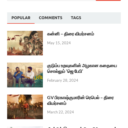
POPULAR
COMMENTS
TAGS
கன்னி – திரை விமர்சனம்
May 15, 2024
குடும்ப உறவுகளின் அழகான கதையை
சொல்லும் ‘ஜெ பேபி’
February 28, 2024
GV பிரகாஷ்குமாரின் ரெபெல் – திரை
விமர்சனம்
March 22, 2024