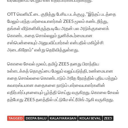
OTT வெளியீட்டை குறித்து பேசிய படக்குழு, “இந்தப் படத்தை
மேலும் பரந்த பார்வையாளர்கள் ZEE5 மூலம் கண்டறிந்து,
தங்கள் வீடுகளிலிருந்தபடியே அதன் பல அடுக்குகளைக்
கொண்ட கதை சொல்லலும் நுனிக்கூர்மையான
சஸ்பென்ஸையும் அனுபவிப்பார்கள் என்பதில் மகிழ்ச்சி
அடைகிறோம்” என்று தெரிவித்துள்ளது.
கொலை சேவல் மூலம், தமிழ் ZEE5 தனது பிராந்திய
உள்ளடக்கத் தொகுப்பை மேலும் வலுப்படுத்தி, உண்மையான
கதை சொல்லலை கொண்டாடும் அதே நேரத்தில் புதிய மற்றும்
சுவாரஸ்யமான கதைகளை நாடும் பார்வையாளர்களின்
எதிர்பார்ப்புகளையும் பூர்த்தி செய்து வருகிறது. கொலை சேவல்
தற்போது ZEE5 தளத்தில் மட்டுமே ஸ்ட்ரீமிங் ஆகி வருகிறது.
TAGGED
DEEPA BALU
KALAIYARASAN
KOLAI SEVAL
ZEE5