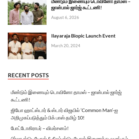
மீண்டும் இணையும் டொவினோ தாமஸ் –
ஜான்பால் ஜார்ஜ் கூட்டணி!
August 6, 2026
Ilayaraja Biopic Launch Event
March 20, 2024
RECENT POSTS
மீண்டும் இணையும் டொவினோ தாமஸ் – ஜான்பால் ஜார்ஜ்
கூட்டணி!
ஜியோ ஹாட்ஸ்டார் & ஸ்டார் விஜயில் ‘Common Man’-ஐ
அறிமுகப்படுத்தும் பிக் பாஸ் தமிழ் 10!
போட்டோகிராபர் – விமர்சனம்!
பிர்லா ஸ்டுடியோஸ் & நீலம் ஸ்டுடியோஸ் இணைந்து வழங்கும்