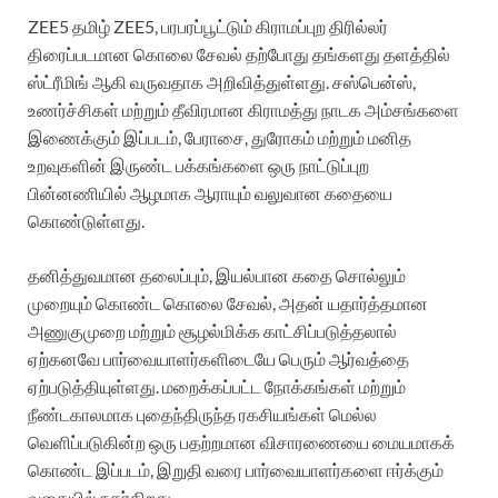
ZEE5 தமிழ் ZEE5, பரபரப்பூட்டும் கிராமப்புற திரில்லர்
திரைப்படமான கொலை சேவல் தற்போது தங்களது தளத்தில்
ஸ்ட்ரீமிங் ஆகி வருவதாக அறிவித்துள்ளது. சஸ்பென்ஸ்,
உணர்ச்சிகள் மற்றும் தீவிரமான கிராமத்து நாடக அம்சங்களை
இணைக்கும் இப்படம், பேராசை, துரோகம் மற்றும் மனித
உறவுகளின் இருண்ட பக்கங்களை ஒரு நாட்டுப்புற
பின்னணியில் ஆழமாக ஆராயும் வலுவான கதையை
கொண்டுள்ளது.
தனித்துவமான தலைப்பும், இயல்பான கதை சொல்லும்
முறையும் கொண்ட கொலை சேவல், அதன் யதார்த்தமான
அணுகுமுறை மற்றும் சூழல்மிக்க காட்சிப்படுத்தலால்
ஏற்கனவே பார்வையாளர்களிடையே பெரும் ஆர்வத்தை
ஏற்படுத்தியுள்ளது. மறைக்கப்பட்ட நோக்கங்கள் மற்றும்
நீண்டகாலமாக புதைந்திருந்த ரகசியங்கள் மெல்ல
வெளிப்படுகின்ற ஒரு பதற்றமான விசாரணையை மையமாகக்
கொண்ட இப்படம், இறுதி வரை பார்வையாளர்களை ஈர்க்கும்
வகையில் நகர்கிறது.