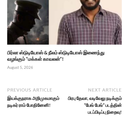
பிர்லா ஸ்டுடியோஸ் & நீலம் ஸ்டுடியோஸ் இணைந்து
வழங்கும் “மக்கள் காவலன்”!
August 5, 2026
PREVIOUS ARTICLE
NEXT ARTICLE
இயக்குநராக அறிமுகமாகும்
பிரபு தேவா, வடிவேலு நடிக்கும்
நடிகர் ராம் போதினேனி!
“பேங் பேங்” படத்தின்
படப்பிடிப்பு நிறைவு!