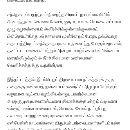
சந்தேகமும் பதற்றமும் நிறைந்த கிராமப்புற பின்னணியில்
அமைந்துள்ள கொலை சேவல், ஒரு மர்மமான கொலை சம்பவம்
முழு சமூகத்தையும் அதிர்ச்சிக்குள்ளாக்குவதைப்
பின்தொடர்கிறது. விசாரணை முன்னேறும் போது, ஒவ்வொரு
கதாபாத்திரமும் சந்தேக நபராக மாற, உடைந்து போகும் உறவுகள்,
தனிப்பட்ட பகைகள் மற்றும் அன்றாட வாழ்க்கையின் பின்னால்
மறைந்திருக்கும் அதிர்ச்சிகரமான உண்மைகள்
வெளிச்சத்துக்கு வருகின்றன.
இந்தப் படத்தில் இடம்பெறும் திறமையான நட்சத்திரக் குழு,
கதைக்கு உண்மைத் தன்மையும் உணர்ச்சி ஆழமும் சேர்க்கும்
வலுவான நடிப்பை வழங்கியுள்ளது. யதார்த்தமான
அணுகுமுறை, சுவாரஸ்யமான திரைக்கதை மற்றும் வலுவான
உள்ளூர் மண்வாசனையுடன், கொலை சேவல் நாட்டுப்புற
கலாசாரம் மற்றும் உணர்வுகளை மையமாகக் கொண்ட
சஸ்பென்ஸ் நாடகங்களை விரும்பும் பார்வையாளர்களிடம் நல்ல
வரவேற்பைப் பெறும் என எதிர்பார்க்கப்படுகிறது.