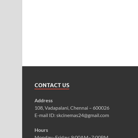
CONTACT US
Address
108, Vadapalani, Chennai – 600026
E-mail ID: skcinemas24@gmail.com
Hours
Monday–Friday: 9:00AM–7:00PM