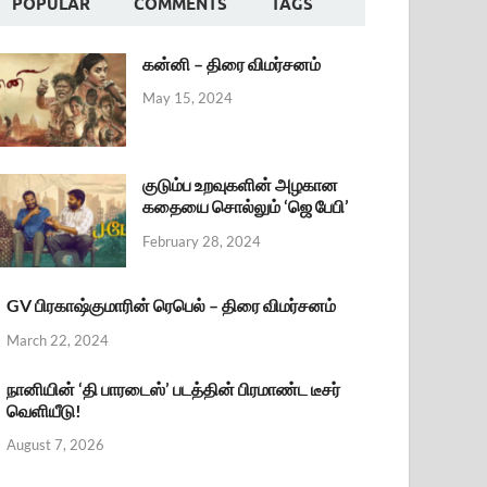
POPULAR
COMMENTS
TAGS
கன்னி – திரை விமர்சனம்
May 15, 2024
குடும்ப உறவுகளின் அழகான
கதையை சொல்லும் ‘ஜெ பேபி’
February 28, 2024
GV பிரகாஷ்குமாரின் ரெபெல் – திரை விமர்சனம்
March 22, 2024
நானியின் ‘தி பாரடைஸ்’ படத்தின் பிரமாண்ட டீசர்
வெளியீடு!
August 7, 2026