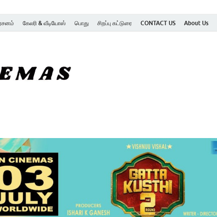
ர்சனம்
கேலரி & வீடியோஸ்
பொது
சிறப்பு கட்டுரை
CONTACT US
About Us
SK Cinemas