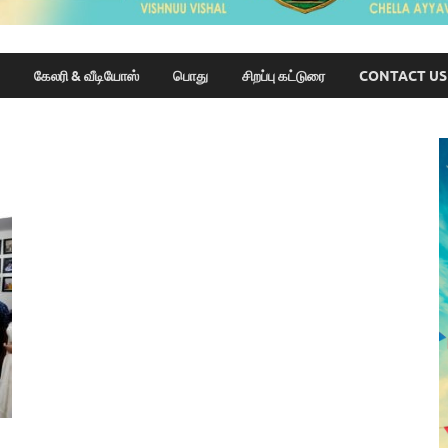
கேலரி & வீடியோஸ்
பொது
சிறப்பு கட்டுரை
CONTACT US