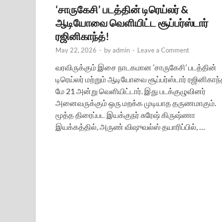
‘சாருகேசி’ படத்தின் டிரெய்லர் &
ஆடியோவை வெளியிட்ட சூப்பர்ஸ்டார்
ரஜினிகாந்த்!
May 22, 2026
-
by
admin
-
Leave a Comment
வரவிருக்கும் இசை நாடகமான ‘சாருகேசி’ படத்தின்
டிரெய்லர் மற்றும் ஆடியோவை சூப்பர்ஸ்டார் ரஜினிகாந்
மே 21 அன்று வெளியிட்டார். இது படக்குழுவினர்
அனைவருக்கும் ஒரு மறக்க முடியாத தருணமாகும்.
மூத்த திரைப்பட இயக்குநர் சுரேஷ் கிருஷ்ணா
இயக்கத்தில், அருண் விஷுவல்ஸ் தயாரிப்பில், …