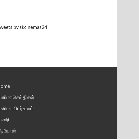
weets by skcinemas24
Home
ினிமா செய்திகள்
ினிமா விமர்சனம்
ேலரி
ீடியோஸ்