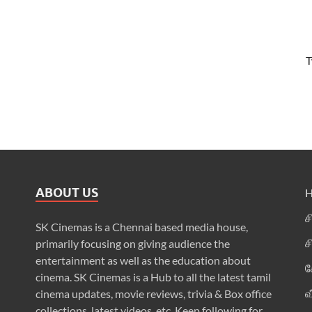
T
ABOUT US
ச
SK Cinemas is a Chennai based media house,
ச
primarily focusing on giving audience the
entertainment as well as the education about
க
cinema. SK Cinemas is a Hub to all the latest tamil
வ
cinema updates, movie reviews, trivia & Box office
collections, latest videos, etc. Keep following for