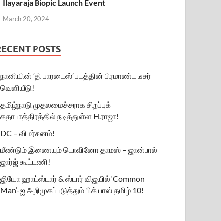
Ilayaraja Biopic Launch Event
March 20, 2024
RECENT POSTS
நானியின் ‘தி பாரடைஸ்’ படத்தின் பிரமாண்ட டீசர்
வெளியீடு!
தமிழ்நாடு முதலமைச்சராக சிறப்புக்
கதாபாத்திரத்தில் நடித்துள்ள H.ராஜா!
DC – விமர்சனம்!
மீண்டும் இணையும் டொவினோ தாமஸ் – ஜான்பால்
ஜார்ஜ் கூட்டணி!
ஜியோ ஹாட்ஸ்டார் & ஸ்டார் விஜயில் ‘Common
Man’-ஐ அறிமுகப்படுத்தும் பிக் பாஸ் தமிழ் 10!