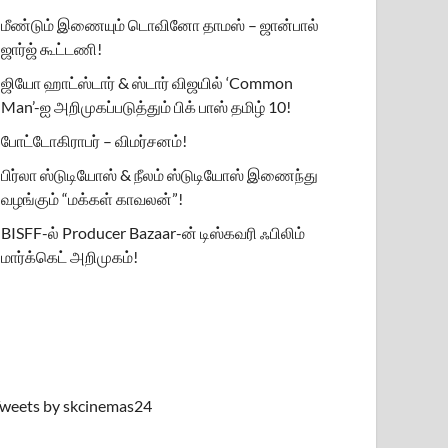
மீண்டும் இணையும் டொவினோ தாமஸ் – ஜான்பால்
ஜார்ஜ் கூட்டணி!
ஜியோ ஹாட்ஸ்டார் & ஸ்டார் விஜயில் ‘Common
Man’-ஐ அறிமுகப்படுத்தும் பிக் பாஸ் தமிழ் 10!
போட்டோகிராபர் – விமர்சனம்!
பிர்லா ஸ்டுடியோஸ் & நீலம் ஸ்டுடியோஸ் இணைந்து
வழங்கும் “மக்கள் காவலன்”!
BISFF-ல் Producer Bazaar-ன் டிஸ்கவரி ஃபிலிம்
மார்க்கெட் அறிமுகம்!
weets by skcinemas24