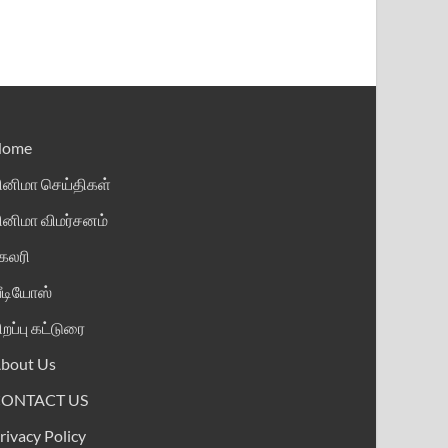
Home
ினிமா செய்திகள்
ினிமா விமர்சனம்
ேலரி
ீடியோஸ்
ிறப்பு கட்டுரை
bout Us
CONTACT US
rivacy Policy