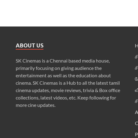
ABOUT US
ச
SK Cinemas is a Chennai based media house,
ச
primarily focusing on giving audience the
entertainment as well as the education about
க
cinema. SK Cinemas is a Hub to all the latest tamil
வ
cinema updates, movie reviews, trivia & Box office
collections, latest videos, etc. Keep following for
ச
more cine updates.
A
P