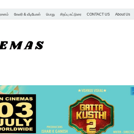
ர்சனம்
கேலரி & வீடியோஸ்
பொது
சிறப்பு கட்டுரை
CONTACT US
About Us
SK Cinemas