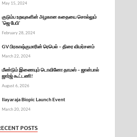
May 15, 2024
குடும்ப உறவுகளின் அழகான கதையை சொல்லும்
‘ஜெ பேபி’
February 28, 2024
GV பிரகாஷ்குமாரின் ரெபெல் – திரை விமர்சனம்
March 22, 2024
மீண்டும் இணையும் டொவினோ தாமஸ் – ஜான்பால்
ஜார்ஜ் கூட்டணி!
August 6, 2026
Ilayaraja Biopic Launch Event
March 20, 2024
RECENT POSTS