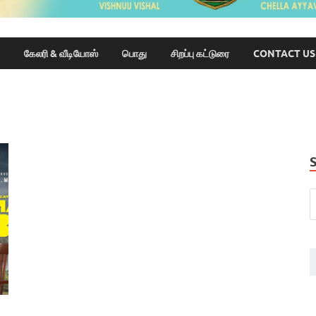
கேலரி & வீடியோஸ்
பொது
சிறப்பு கட்டுரை
CONTACT US