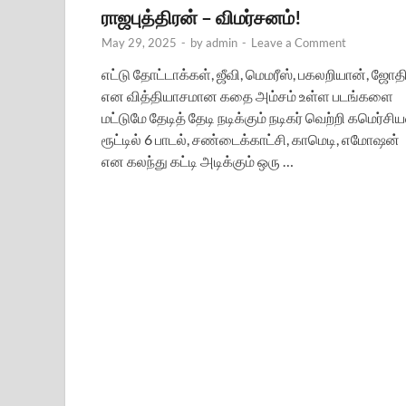
ராஜபுத்திரன் – விமர்சனம்!
May 29, 2025
-
by
admin
-
Leave a Comment
எட்டு தோட்டாக்கள், ஜீவி, மெமரீஸ், பகலறியான், ஜோத
என வித்தியாசமான கதை அம்சம் உள்ள படங்களை
மட்டுமே தேடித் தேடி நடிக்கும் நடிகர் வெற்றி கமெர்சிய
ரூட்டில் 6 பாடல், சண்டைக்காட்சி, காமெடி, எமோஷன்
என கலந்து கட்டி அடிக்கும் ஒரு …