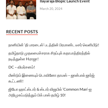
Ilayaraja Biopic Launch Event
March 20, 2024
RECENT POSTS
நானியின் ‘தி பாரடைஸ்’ படத்தின் பிரமாண்ட டீசர் வெளியீடு!
தமிழ்நாடு முதலமைச்சராக சிறப்புக் கதாபாத்திரத்தில்
நடித்துள்ள H.ராஜா!
DC – விமர்சனம்!
மீண்டும் இணையும் டொவினோ தாமஸ் – ஜான்பால் ஜார்ஜ்
கூட்டணி!
ஜியோ ஹாட்ஸ்டார் & ஸ்டார் விஜயில் ‘Common Man’-ஐ
அறிமுகப்படுத்தும் பிக் பாஸ் தமிழ் 10!