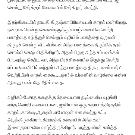
சென்று சேர்க்கும் வேலையில் சேர்கிறார் வெற்றி.
இதற்கிடையில் நாயகி கிருஷ்ண பிரியாவுடன் காதல் மலர்கிறது.
நன்றாக சென்று கொண்டிருக்கும் வாழ்க்கையில் வெற்றி
பணத்தை எடுத்துச் செல்லும் வழியில் பணத்தை ஒருவன்
திருடிச் சென்று விட வில்லன் அந்த பணத்தை திருப்பித் தரச்
சொல்லி கெடு விதிக்கிறார். அதன் பிறகு அந்த சம்பவங்கள்
பிரபுவுக்கு தெரிய வர, அந்த பிரச்சினையில் இருந்து வெற்றி
எப்படி வெளியில் வந்தார்? அந்த பணத்தை திருடியவன் யார்?
வெற்றியின் காதல் கைகூடியதா? அவர்களின் வாழ்க்கை என்ன
ஆனது? என்பதே மீதிக் கதை.
அதிகம் பேசாத கதைக்கு தேவையான நடிப்பையே வழங்கி
வந்த வெற்றி கலகலப்பான, ஜாலியான ஒரு கதாபாத்திரத்தில்
காதல், காமெடி,ஆக்ஷன், எமோஷன் என கலந்து கட்டி
அடித்திருக்கிறார். கிராமத்தி கதையில் அந்த ஊர்
இளைஞனாகவே வாழ்ந்திருக்கிறார். பருத்து வீரன் கார்த்தி
போன்ற ஒரு ரவுசான இளைஞன் கதாபாத்திரம். புது அனுபவம்.