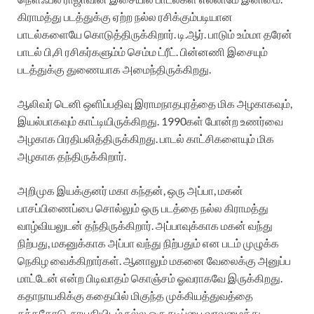
கிராமத்து படத்துக்கு ஏற்ற நல்ல ரசிக்கும்படியான
பாடல்களையே கொடுத்திருக்கிறார். டி.ஆர். பாடும் உம்மா தரேன்
பாடல் பி,சி ரசிகர்களும்ம் செம்ம ட்ரீட். பின்னணி இசையும்
படத்துக்கு துணையாக அமைந்திருக்கிறது.
ஆலிவர் டெனி ஒளிப்பதிவு இராமநாதபுரத்தை மிக அழகாகவும்,
இயல்பாகவும் காட்டியிருக்கிறது. 1990கள் போன்ற உணர்வை
அழகாக பிரதிபலித்திருக்கிறது. பாடல் காட்சிகளையும் மிக
அழகாக தந்திருக்கிறார்.
அறிமுக இயக்குனர் மகா கந்தன், ஒரு அப்பா, மகன்
பாசப்பிணைப்பை சொல்லும் ஒரு படத்தை நல்ல கிராமத்து
வாழ்வியலுடன் தந்திருக்கிறார். அப்பாவுக்காக மகன் வந்து
நிற்பது, மகனுக்காக அப்பா வந்து நிற்பதும் என படம் முழுக்க
நெகிழ வைக்கிறார்கள். ஆனாலும் மகனை வேலைக்கு அனுப்ப
மாட்டேன் என்ற பிடிவாதம் கொஞ்சம் ஓவராகவே இருக்கிறது.
கதாநாயகிக்கு கதையில் மிகுந்த முக்கியத்துவத்தை
தந்ததோடு, நாயகியிடம் நல்ல ஒரு நடிப்பை வரவழைத்து