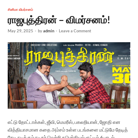
சினிமா விமர்சனம்
ராஜபுத்திரன் – விமர்சனம்!
May 29, 2025
-
by
admin
-
Leave a Comment
எட்டு தோட்டாக்கள், ஜீவி, மெமரீஸ், பகலறியான், ஜோதி என
வித்தியாசமான கதை அம்சம் உள்ள படங்களை மட்டுமே தேடித்
தேடி நடிக்கும் நடிகர் வெற்றி கமெர்சியல் ரூட்டில் 6 பாடல்,