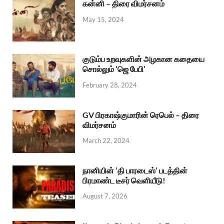
கன்னி – திரை விமர்சனம்
May 15, 2024
குடும்ப உறவுகளின் அழகான கதையை
சொல்லும் ‘ஜெ பேபி’
February 28, 2024
GV பிரகாஷ்குமாரின் ரெபெல் – திரை
விமர்சனம்
March 22, 2024
நானியின் ‘தி பாரடைஸ்’ படத்தின்
பிரமாண்ட டீசர் வெளியீடு!
August 7, 2026