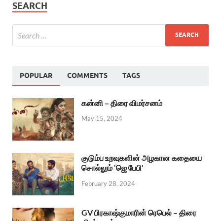
SEARCH
POPULAR
COMMENTS
TAGS
கன்னி – திரை விமர்சனம்
May 15, 2024
குடும்ப உறவுகளின் அழகான கதையை
சொல்லும் ‘ஜெ பேபி’
February 28, 2024
GV பிரகாஷ்குமாரின் ரெபெல் – திரை