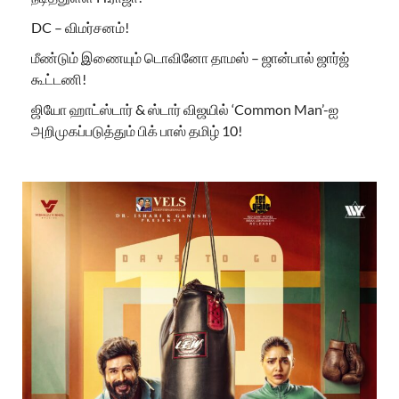
DC – விமர்சனம்!
மீண்டும் இணையும் டொவினோ தாமஸ் – ஜான்பால் ஜார்ஜ்
கூட்டணி!
ஜியோ ஹாட்ஸ்டார் & ஸ்டார் விஜயில் ‘Common Man’-ஐ
அறிமுகப்படுத்தும் பிக் பாஸ் தமிழ் 10!