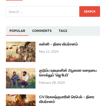
POPULAR
COMMENTS
TAGS
கன்னி – திரை விமர்சனம்
May 15, 2024
குடும்ப உறவுகளின் அழகான கதையை
சொல்லும் ‘ஜெ பேபி’
February 28, 2024
GV பிரகாஷ்குமாரின் ரெபெல் – திரை
விமர்சனம்