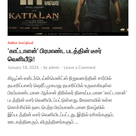
சினிமா செய்திகள்
‘காட்டாளன்’ பிரமாண்ட படத்தின் டீசர்
வெளியீடு!
January 18, 2026
-
by
admin
-
Leave a Comment
கியூப்ஸ் என்டர்டெய்ன்மென்ட்ஸ் நிறுவனத்தின் சார்பில்
தயாரிப்பாளர் ஷெரீப் முகமது தயாரிப்பில் உருவாகியுள்ள
பிரம்மாண்டமான ஆக்சன் திரில்லர் திரைப்படமான ‘காட்டாளன்’
படத்தின் டீசர் வெளியிடப்பட்டுள்ளது. கேரளாவில் உள்ள
கொச்சியில் நடைபெற்ற பிரம்மாண்டமான நிகழ்வில்
இப்படத்தின் டீசர் வெளியிடப்பட்டது. இதில் ரசிகர்களும்,
ஊடகத்தினரும், விருந்தினர்களும் …