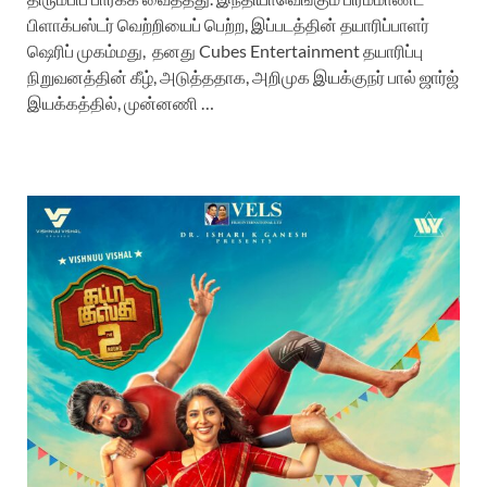
பிளாக்பஸ்டர் வெற்றியைப் பெற்ற, இப்படத்தின் தயாரிப்பாளர்
ஷெரிப் முகம்மது, தனது Cubes Entertainment தயாரிப்பு
நிறுவனத்தின் கீழ், அடுத்ததாக, அறிமுக இயக்குநர் பால் ஜார்ஜ்
இயக்கத்தில், முன்னணி …