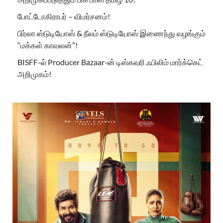
போட்டோகிராபர் – விமர்சனம்!
பிர்லா ஸ்டுடியோஸ் & நீலம் ஸ்டுடியோஸ் இணைந்து வழங்கும்
“மக்கள் காவலன்”!
BISFF-ல் Producer Bazaar-ன் டிஸ்கவரி ஃபிலிம் மார்க்கெட்
அறிமுகம்!