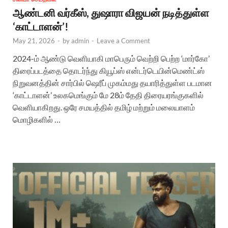
ஆண்டனி வர்கீஸ், துஷாரா விஜயன் நடித்துள்ள
‘காட்டாளன்’!
May 21, 2026
-
by
admin
-
Leave a Comment
2024-ம் ஆண்டு வெளியாகி மாபெரும் வெற்றி பெற்ற ‘மார்கோ’
திரைப்படத்தை தொடர்ந்து கியூப்ஸ் என்டர்டெயின்மெண்ட்ஸ்
நிறுவனத்தின் சார்பில் ஷெரீப் முகம்மது தயாரித்துள்ள படமான
‘காட்டாளன்’ உலகமெங்கும் மே 28ம் தேதி திரையரங்குகளில்
வெளியாகிறது. ஒரே சமயத்தில் தமிழ் மற்றும் மலையாளம்
மொழிகளில் …