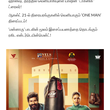
ஹாலிவுட் தரத்தில் வெளியாகியுள்ள யாஷின் “டாக்ஸிக்”
ட்ரைலர்!
ஆகஸ்ட் 21-ல் திரையரங்குகளில் வெளியாகும் ‘ONE MAN’
திரைப்படம்!
‘மன்னாரு’ பாடலின் மூலம் இசைப்பயணத்தை தொடங்கும்
ரகிட என்டர்டெயின்மென்ட்!