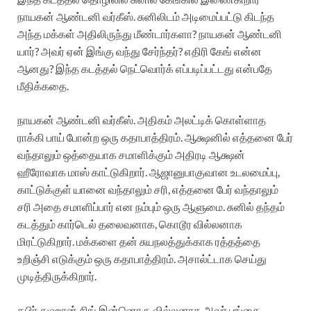
நாயகன் ஆண்டனி வர்கீஸ். சுனிலிடம் அடிமைப்பட்டு கிடந்த
அந்த மக்கள் அதிலிருந்து மீண்டார்களா? நாயகன் ஆண்டனி
யார்? அவர் ஏன் இங்கு வந்து சேர்ந்தர்? எதிரி கேங் என்ன
ஆனது? இந்த கடத்தல் நெட்வொர்க் எப்படிப்பட்டது என்பதே
மீதிக்கதை.
நாயகன் ஆண்டனி வர்கீஸ். அதிகம் அலட்டிக் கொள்ளாத
ராக்கி பாய் போன்ற ஒரு கதாபாத்திரம். ஆக்ஷனில் எத்தனை பேர்
வந்தாலும் ஒத்தையாக சமாளிக்கும் அதிரடி ஆக்ஷன்
ஹீரோவாக மாஸ் காட்டுகிறார். ஆஜானுபாகுவான உடலமைப்பு,
காட்டுக்குள் யானை வந்தாலும் சரி, எத்தனை பேர் வந்தாலும்
சரி அதை சமாளிப்பார் என நம்பும் ஒரு ஆளுமை. சுனில் தந்தம்
கடத்தும் கார்டெல் தலைவனாக, கொடூர வில்லனாக
மிரட்டுகிறார். மக்களை தன் சுயநலத்துக்காக ரத்தத்தை
உறிஞ்சி எடுக்கும் ஒரு கதாபாத்திரம். அசால்ட்டாக செய்து
முடித்திருக்கிறார்.
கபிர் துஹான் சிங் இன்னொரு வில்லனாக அவர் பங்கை