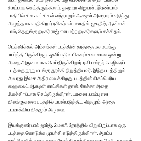
சிறப்பாக செய்திருக்கிறார். துஷாரா விஜயன். இரண்டாம்
பாதியில் சில காட்சிகள் வந்தாலும் ஆக்ஷன் அவதாரம் எடுத்து
அழுத்தமாக பதிகிறார் ரசிகர்கள் மனதில். ஜகதீஷ், ஆன்சன்
பால், தெலுங்கு நடிகர் ராஜ் என மற்ற நடிகர்களும் கச்சிதம்.
டெக்னிக்கல் அம்சங்கள் படத்தின் தரத்தை பல மடங்கு
உயர்த்தியிருக்கிறது. ஒளிப்பதிவு மிகவும் சவாலான ஒன்று.
அதை அருமையாக செய்திருக்கிறார். ரவி பஸ்ரூர் கேஜிஎஃப்
படத்தை நூறு மடங்கு தூக்கி நிறுத்தியவர். இந்த படத்திலும்
அவரது இசை அதிர வைக்கிறது. படத்தின் மிகப்பெரிய
ஹைலைட் ஆக்ஷன் காட்சிகள் தான். கேச்சா அதை
மிகச்சிறப்பாக செய்திருக்கிறார். யானை, பாம்பு என
விலங்குகளை படத்தில் பயன்படுத்திய விதமும், அதை
படமாக்கிய விதமும் அருமை.
இயக்குனர் பால் ஜார்ஜ். 2 மணி நேரத்தில் விறுவிறுப்பாக ஒரு
படத்தை கொடுக்க முயற்சி எடுத்திருக்கிறார். ஆரம்ப
காட்சிகளில் கதை எதை நோக்கி நகர்கிறது என தெரியாததால்