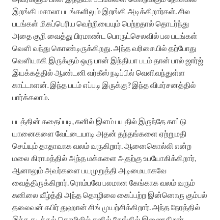
இறங்கி மசாலா படங்களிலும் இறங்கி அடிக்கிறார்கள். சில
படங்கள் மிகப்பெரிய வெற்றியையும் பெற்றதால் தொடர்ந்து
அதை குறி வைத்து பிரமாண்ட பொருட்செலவில் பல படங்கள்
வெளி வந்து கொண்டிருக்கிறது. அந்த வரிசையில் தற்போது
வெளியாகி இருக்கும் ஒரு பான் இந்தியா படம் தான் பால் ஜார்ஜ்
இயக்கத்தில் ஆண்டனி வர்கீஸ் நடிப்பில் வெளிவந்துள்ள
காட்டாளன். இந்த படம் எப்படி இருக்கு? இந்த விமர்சனத்தில்
பார்க்கலாம்.
படத்தின் கதைப்படி, சுனில் இளம் பயதில் இருந்தே காட்டு
யானைகளை வேட்டையாடி அதன் தந்தங்களை ஏற்றுமதி
செய்யும் தாதாவாக வலம் வருகிறார். ஆனைகொல்லி என்ற
மலை கிராமத்தில் அந்த மக்களை அதற்கு உபயோகிக்கிறார்,
ஆனாலும் அவர்களை பயமுறுத்தி அடிமையாகவே
வைத்திருக்கிறார். ரொம்பவே பலமான கேங்காக வலம் வரும்
சுனிலை வீழ்த்தி அந்த தொழிலை கைப்பற்ற இன்னொரு கும்பல்
தலைவன் கபிர் துஹான் சிங் முயற்சிக்கிறார். அந்த நேரத்தில்
இந்த கடத்தல் தொழிலில் சுனில் கேங்கில் இணைகிறார்