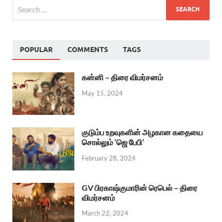
POPULAR
COMMENTS
TAGS
கன்னி – திரை விமர்சனம்
May 15, 2024
குடும்ப உறவுகளின் அழகான கதையை
சொல்லும் ‘ஜெ பேபி’
February 28, 2024
GV பிரகாஷ்குமாரின் ரெபெல் – திரை
விமர்சனம்
March 22, 2024