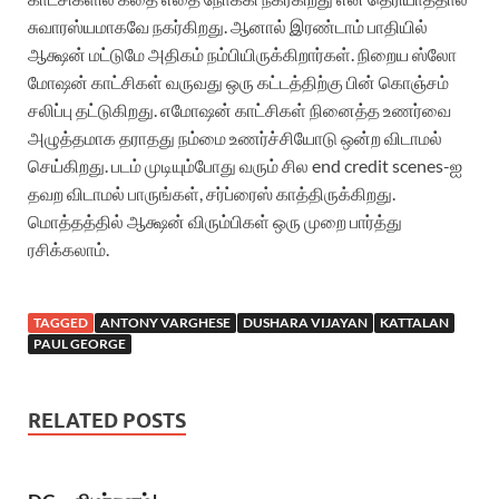
சுவாரஸ்யமாகவே நகர்கிறது. ஆனால் இரண்டாம் பாதியில்
ஆக்ஷன் மட்டுமே அதிகம் நம்பியிருக்கிறார்கள். நிறைய ஸ்லோ
மோஷன் காட்சிகள் வருவது ஒரு கட்டத்திற்கு பின் கொஞ்சம்
சலிப்பு தட்டுகிறது. எமோஷன் காட்சிகள் நினைத்த உணர்வை
அழுத்தமாக தராதது நம்மை உணர்ச்சியோடு ஒன்ற விடாமல்
செய்கிறது. படம் முடியும்போது வரும் சில end credit scenes-ஐ
தவற விடாமல் பாருங்கள், சர்ப்ரைஸ் காத்திருக்கிறது.
மொத்தத்தில் ஆக்ஷன் விரும்பிகள் ஒரு முறை பார்த்து
ரசிக்கலாம்.
TAGGED
ANTONY VARGHESE
DUSHARA VIJAYAN
KATTALAN
PAUL GEORGE
RELATED POSTS