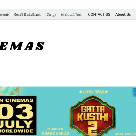
ர்சனம்
கேலரி & வீடியோஸ்
பொது
சிறப்பு கட்டுரை
CONTACT US
About Us
SK Cinemas