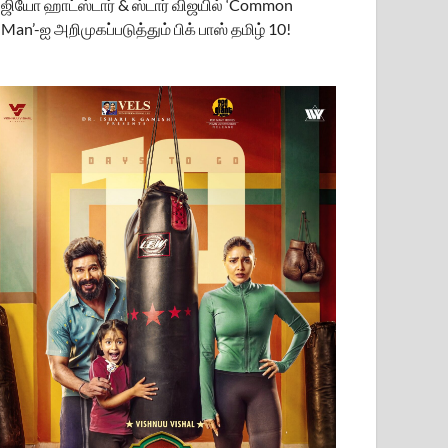
ஜியோ ஹாட்ஸ்டார் & ஸ்டார் விஜயில் ‘Common
Man’-ஐ அறிமுகப்படுத்தும் பிக் பாஸ் தமிழ் 10!