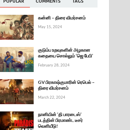
POPULAR
COMMENTS
TAGS
கன்னி – திரை விமர்சனம்
May 15, 2024
குடும்ப உறவுகளின் அழகான
கதையை சொல்லும் ‘ஜெ பேபி’
February 28, 2024
GV பிரகாஷ்குமாரின் ரெபெல் –
திரை விமர்சனம்
March 22, 2024
நானியின் ‘தி பாரடைஸ்’
படத்தின் பிரமாண்ட டீசர்
வெளியீடு!