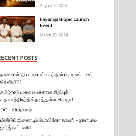
August 7, 2026
Ilayaraja Biopic Launch
Event
March 20, 2024
RECENT POSTS
நானியின் ‘தி பாரடைஸ்’ படத்தின் பிரமாண்ட டீசர்
வெளியீடு!
தமிழ்நாடு முதலமைச்சராக சிறப்புக்
கதாபாத்திரத்தில் நடித்துள்ள H.ராஜா!
DC – விமர்சனம்!
மீண்டும் இணையும் டொவினோ தாமஸ் – ஜான்பால்
ஜார்ஜ் கூட்டணி!