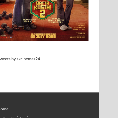
weets by skcinemas24
Home