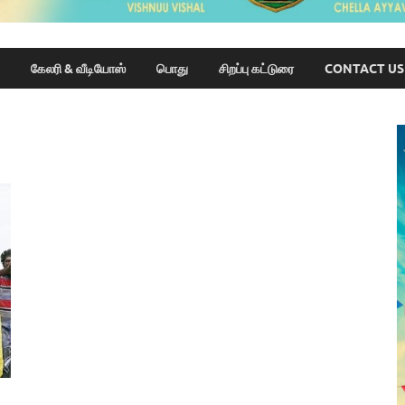
கேலரி & வீடியோஸ்
பொது
சிறப்பு கட்டுரை
CONTACT US