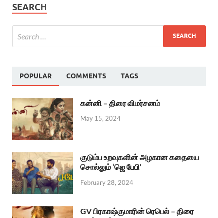
SEARCH
POPULAR
COMMENTS
TAGS
கன்னி – திரை விமர்சனம்
May 15, 2024
குடும்ப உறவுகளின் அழகான கதையை
சொல்லும் ‘ஜெ பேபி’
February 28, 2024
GV பிரகாஷ்குமாரின் ரெபெல் – திரை