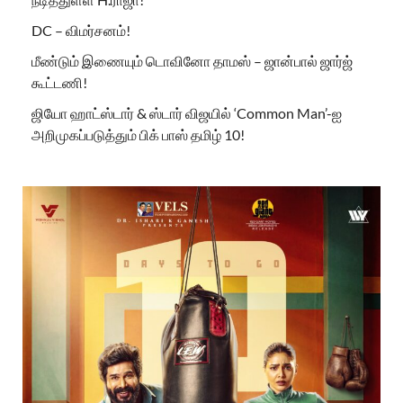
DC – விமர்சனம்!
மீண்டும் இணையும் டொவினோ தாமஸ் – ஜான்பால் ஜார்ஜ்
கூட்டணி!
ஜியோ ஹாட்ஸ்டார் & ஸ்டார் விஜயில் ‘Common Man’-ஐ
அறிமுகப்படுத்தும் பிக் பாஸ் தமிழ் 10!