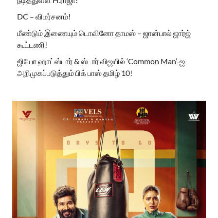
DC – விமர்சனம்!
மீண்டும் இணையும் டொவினோ தாமஸ் – ஜான்பால் ஜார்ஜ்
கூட்டணி!
ஜியோ ஹாட்ஸ்டார் & ஸ்டார் விஜயில் ‘Common Man’-ஐ
அறிமுகப்படுத்தும் பிக் பாஸ் தமிழ் 10!