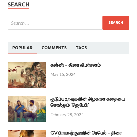
SEARCH
POPULAR
COMMENTS
TAGS
கன்னி – திரை விமர்சனம்
May 15, 2024
குடும்ப உறவுகளின் அழகான கதையை
சொல்லும் ‘ஜெ பேபி’
February 28, 2024
GV பிரகாஷ்குமாரின் ரெபெல் – திரை