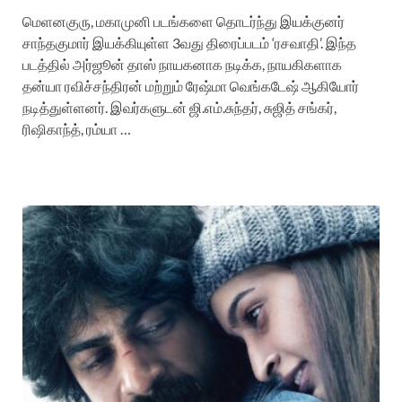
மெளனகுரு, மகாமுனி படங்களை தொடர்ந்து இயக்குனர்
சாந்தகுமார் இயக்கியுள்ள 3வது திரைப்படம் ‘ரசவாதி’. இந்த
படத்தில் அர்ஜூன் தாஸ் நாயகனாக நடிக்க, நாயகிகளாக
தன்யா ரவிச்சந்திரன் மற்றும் ரேஷ்மா வெங்கடேஷ் ஆகியோர்
நடித்துள்ளனர். இவர்களுடன் ஜி.எம்.சுந்தர், சுஜித் சங்கர்,
ரிஷிகாந்த், ரம்யா …