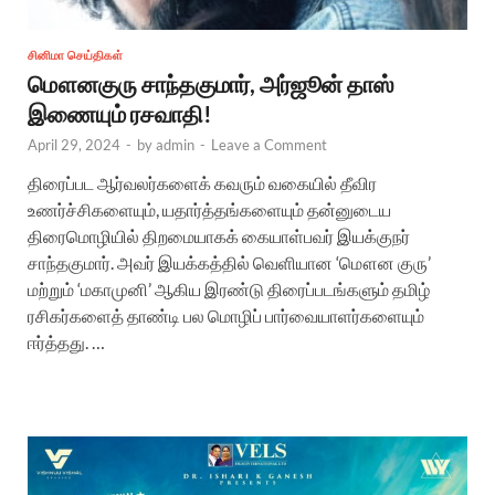
சினிமா செய்திகள்
மௌனகுரு சாந்தகுமார், அர்ஜூன் தாஸ்
இணையும் ரசவாதி!
April 29, 2024
-
by
admin
-
Leave a Comment
திரைப்பட ஆர்வலர்களைக் கவரும் வகையில் தீவிர
உணர்ச்சிகளையும், யதார்த்தங்களையும் தன்னுடைய
திரைமொழியில் திறமையாகக் கையாள்பவர் இயக்குநர்
சாந்தகுமார். அவர் இயக்கத்தில் வெளியான ‘மௌன குரு’
மற்றும் ‘மகாமுனி’ ஆகிய இரண்டு திரைப்படங்களும் தமிழ்
ரசிகர்களைத் தாண்டி பல மொழிப் பார்வையாளர்களையும்
ஈர்த்தது. …