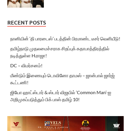
RECENT POSTS
நானியின் ‘தி பாரடைஸ்’ படத்தின் பிரமாண்ட டீசர் வெளியீடு!
தமிழ்நாடு முதலமைச்சராக சிறப்புக் கதாபாத்திரத்தில்
நடித்துள்ள H.ராஜா!
DC – விமர்சனம்!
மீண்டும் இணையும் டொவினோ தாமஸ் – ஜான்பால் ஜார்ஜ்
கூட்டணி!
ஜியோ ஹாட்ஸ்டார் & ஸ்டார் விஜயில் ‘Common Man’-ஐ
அறிமுகப்படுத்தும் பிக் பாஸ் தமிழ் 10!