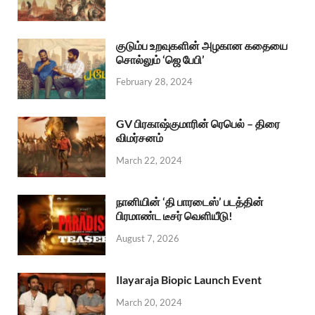
குடும்ப உறவுகளின் அழகான கதையை
சொல்லும் ‘ஜெ பேபி’
February 28, 2024
GV பிரகாஷ்குமாரின் ரெபெல் – திரை
விமர்சனம்
March 22, 2024
நானியின் ‘தி பாரடைஸ்’ படத்தின்
பிரமாண்ட டீசர் வெளியீடு!
August 7, 2026
Ilayaraja Biopic Launch Event
March 20, 2024