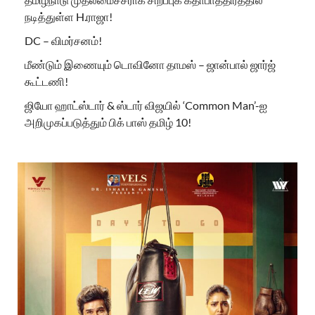
நடித்துள்ள H.ராஜா!
DC – விமர்சனம்!
மீண்டும் இணையும் டொவினோ தாமஸ் – ஜான்பால் ஜார்ஜ்
கூட்டணி!
ஜியோ ஹாட்ஸ்டார் & ஸ்டார் விஜயில் ‘Common Man’-ஐ
அறிமுகப்படுத்தும் பிக் பாஸ் தமிழ் 10!