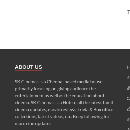
T
ABOUT US
ச
SK Cinemas is a Chennai based media house,
ச
primarily focusing on giving audience the
entertainment as well as the education about
க
cinema. SK Cinemas is a Hub to all the latest tamil
வ
cinema updates, movie reviews, trivia & Box office
collections, latest videos, etc. Keep following for
ச
more cine updates.
A