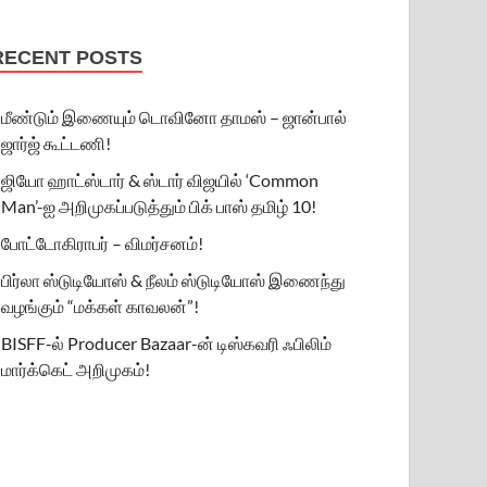
RECENT POSTS
மீண்டும் இணையும் டொவினோ தாமஸ் – ஜான்பால்
ஜார்ஜ் கூட்டணி!
ஜியோ ஹாட்ஸ்டார் & ஸ்டார் விஜயில் ‘Common
Man’-ஐ அறிமுகப்படுத்தும் பிக் பாஸ் தமிழ் 10!
போட்டோகிராபர் – விமர்சனம்!
பிர்லா ஸ்டுடியோஸ் & நீலம் ஸ்டுடியோஸ் இணைந்து
வழங்கும் “மக்கள் காவலன்”!
BISFF-ல் Producer Bazaar-ன் டிஸ்கவரி ஃபிலிம்
மார்க்கெட் அறிமுகம்!