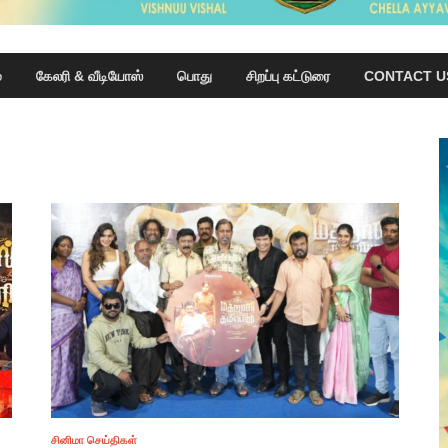
்
கேலரி & வீடியோஸ்
பொது
சிறப்பு கட்டுரை
CONTACT U
சினிமா செய்திகள்