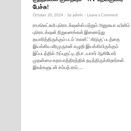
பேச்சு!
October 20, 2024
-
by
admin
-
Leave a Comment
ராமலெட்சுமி புரொடக்‌ஷன்ஸ் மற்றும் அனுசுயா ஃபிலிம்
புரொடக்‌ஷன் நிறுவனங்கள் இணைந்து
தயாரித்திருக்கும் படம் ‘கலன்’. ‘ கிடுகு’ படத்தை
இயக்கிய வீரமுருகன் எழுதி இயக்கியிருக்கும்
இப்படத்தில் அப்புகுட்டி, தீபா , யாசர் ஆகியோர்
முதன்மை கதாபாத்திரத்தில் நடித்திருக்கிறார்கள்.
இவர்களுடன் சம்பத் ராம், …