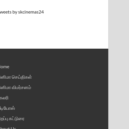
weets by skcinemas24
Home
ினிமா செய்திகள்
ினிமா விமர்சனம்
ேலரி
ீடியோஸ்
ிறப்பு கட்டுரை
bout Us