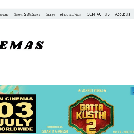
ர்சனம்
கேலரி & வீடியோஸ்
பொது
சிறப்பு கட்டுரை
CONTACT US
About Us
SK Cinemas