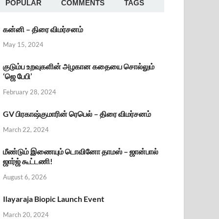
POPULAR
COMMENTS
TAGS
கன்னி – திரை விமர்சனம்
May 15, 2024
குடும்ப உறவுகளின் அழகான கதையை சொல்லும்
‘ஜெ பேபி’
February 28, 2024
GV பிரகாஷ்குமாரின் ரெபெல் – திரை விமர்சனம்
March 22, 2024
மீண்டும் இணையும் டொவினோ தாமஸ் – ஜான்பால்
ஜார்ஜ் கூட்டணி!
August 6, 2026
Ilayaraja Biopic Launch Event
March 20, 2024