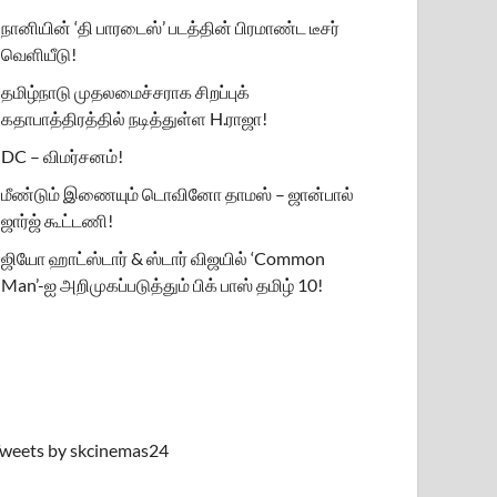
நானியின் ‘தி பாரடைஸ்’ படத்தின் பிரமாண்ட டீசர்
வெளியீடு!
தமிழ்நாடு முதலமைச்சராக சிறப்புக்
கதாபாத்திரத்தில் நடித்துள்ள H.ராஜா!
DC – விமர்சனம்!
மீண்டும் இணையும் டொவினோ தாமஸ் – ஜான்பால்
ஜார்ஜ் கூட்டணி!
ஜியோ ஹாட்ஸ்டார் & ஸ்டார் விஜயில் ‘Common
Man’-ஐ அறிமுகப்படுத்தும் பிக் பாஸ் தமிழ் 10!
weets by skcinemas24