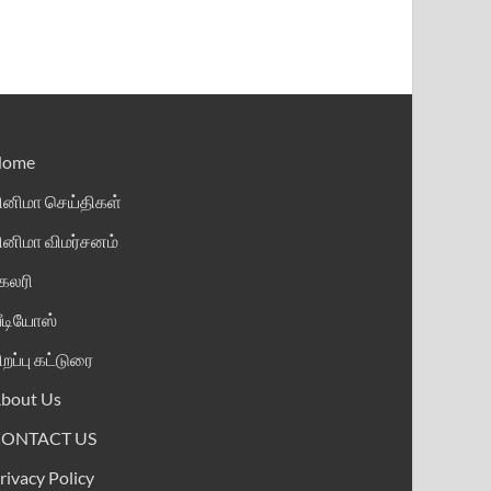
Home
ினிமா செய்திகள்
ினிமா விமர்சனம்
ேலரி
ீடியோஸ்
ிறப்பு கட்டுரை
bout Us
CONTACT US
rivacy Policy