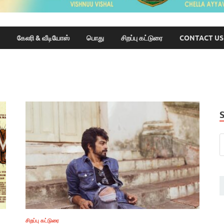
கேலரி & வீடியோஸ்
பொது
சிறப்பு கட்டுரை
CONTACT US
சிறப்பு கட்டுரை