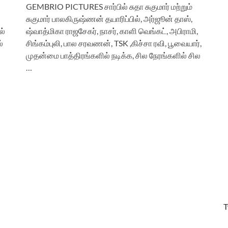
GEMBRIO PICTURES சார்பில் சுதா சுகுமார் மற்றும்
சுகுமார் பாலகிருஷ்ணன் தயாரிப்பில், அர்ஜூன் தாஸ்,
ல்
ஷ்வாத்மிகா ராஜசேகர், நாசர், காளி வெங்கட், அபிராமி,
்
சிங்கம்புலி, பால சரவணன், TSK ,கிச்சா ரவி, பூவையார்,
முதன்மை பாத்திரங்களில் நடிக்க, சில நேரங்களில் சில
…
T