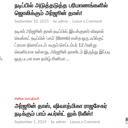
நடிப்பில் அடுத்தடுத்த பரிமாணங்களில்
ஜொலிக்கும் அர்ஜூன் தாஸ்!
September 10, 2025
-
by
admin
-
Leave a Comment
நடிகர் அர்ஜூன் தாஸ் நடிப்பில், இயக்குனர் விஷால்
வெங்கட் நடிப்பில் ‘பாம்’ (Bomb) என்ற ஒரு ஃபீல்குட்
ட்ராமா திரைப்படம் வரும் செப்டம்பர் 12 அன்று
வெளியாக உள்ளது. அர்ஜூன் தாஸிடம் இருந்து இப்படி
்.
ஒரு படமா என தமிழ் சினிமா …
சினிமா செய்திகள்
அர்ஜூன் தாஸ், ஷிவாத்மிகா ராஜசேகர்
நடிக்கும் பாம் ஃபர்ஸ்ட் லுக் ரிலீஸ்!
September 1, 2024
-
by
admin
-
Leave a Comment