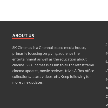
ABOUT US
ச
SK Cinemas is a Chennai based media house,
ச
primarily focusing on giving audience the
entertainment as well as the education about
க
cinema. SK Cinemas is a Hub to all the latest tamil
வ
cinema updates, movie reviews, trivia & Box office
collections, latest videos, etc. Keep following for
ச
more cine updates.
A
P