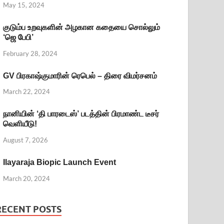
May 15, 2024
குடும்ப உறவுகளின் அழகான கதையை சொல்லும்
‘ஜெ பேபி’
February 28, 2024
GV பிரகாஷ்குமாரின் ரெபெல் – திரை விமர்சனம்
March 22, 2024
நானியின் ‘தி பாரடைஸ்’ படத்தின் பிரமாண்ட டீசர்
வெளியீடு!
August 7, 2026
Ilayaraja Biopic Launch Event
March 20, 2024
RECENT POSTS