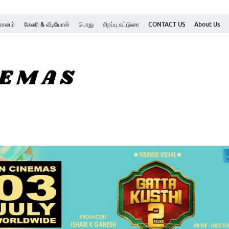
ர்சனம்
கேலரி & வீடியோஸ்
பொது
சிறப்பு கட்டுரை
CONTACT US
About Us
SK Cinemas