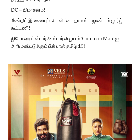
DC – விமர்சனம்!
மீண்டும் இணையும் டொவினோ தாமஸ் – ஜான்பால் ஜார்ஜ்
கூட்டணி!
ஜியோ ஹாட்ஸ்டார் & ஸ்டார் விஜயில் ‘Common Man’-ஐ
அறிமுகப்படுத்தும் பிக் பாஸ் தமிழ் 10!