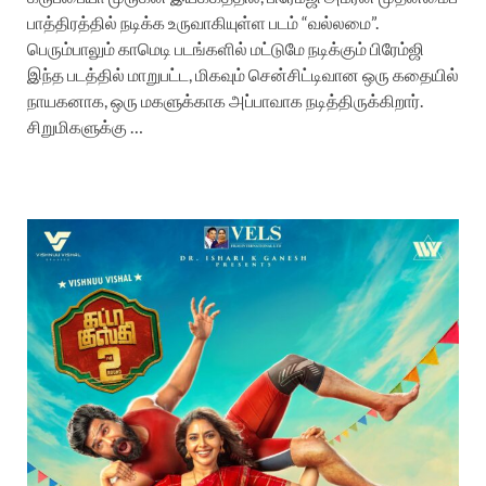
பாத்திரத்தில் நடிக்க உருவாகியுள்ள படம் “வல்லமை”.
பெரும்பாலும் காமெடி படங்களில் மட்டுமே நடிக்கும் பிரேம்ஜி
இந்த படத்தில் மாறுபட்ட, மிகவும் சென்சிட்டிவான ஒரு கதையில்
நாயகனாக, ஒரு மகளுக்காக அப்பாவாக நடித்திருக்கிறார்.
சிறுமிகளுக்கு …