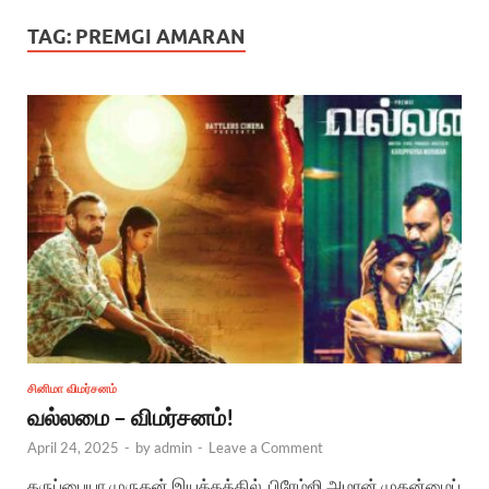
TAG:
PREMGI AMARAN
சினிமா விமர்சனம்
வல்லமை – விமர்சனம்!
April 24, 2025
-
by
admin
-
Leave a Comment
கருப்பையா முருகன் இயக்கத்தில், பிரேம்ஜி அமரன் முதன்மைப்