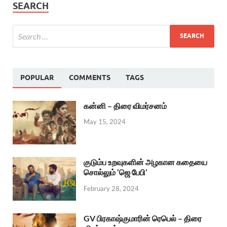
SEARCH
POPULAR
COMMENTS
TAGS
கன்னி – திரை விமர்சனம்
May 15, 2024
குடும்ப உறவுகளின் அழகான கதையை
சொல்லும் ‘ஜெ பேபி’
February 28, 2024
GV பிரகாஷ்குமாரின் ரெபெல் – திரை