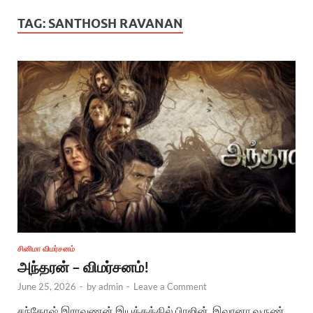
TAG:
SANTHOSH RAVANAN
சினிமா விமர்சனம்
அந்தரன் – விமர்சனம்!
June 25, 2026
-
by
admin
-
Leave a Comment
சந்​தோஷ் இராவணன் இயக்​கத்​தில் பிரஜின், இவானா வருண்