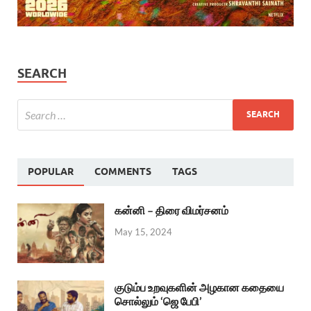
SEARCH
POPULAR
COMMENTS
TAGS
கன்னி – திரை விமர்சனம்
May 15, 2024
குடும்ப உறவுகளின் அழகான கதையை
சொல்லும் ‘ஜெ பேபி’