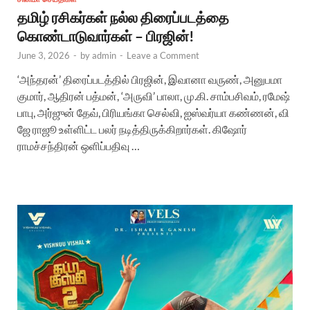
தமிழ் ரசிகர்கள் நல்ல திரைப்படத்தை
கொண்டாடுவார்கள் – பிரஜின்!
June 3, 2026
-
by
admin
-
Leave a Comment
‘அந்தரன்’ திரைப்படத்தில் பிரஜின், இவானா வருண், அனுபமா
குமார், ஆதிரன் பத்மன், ‘அருவி’ பாலா, மு.கி. சாம்பசிவம், ரமேஷ்
பாபு, அர்ஜுன் தேவ், பிரியங்கா செல்வி, ஐஸ்வர்யா கண்ணன், வி
ஜே ராஜூ உள்ளிட்ட பலர் நடித்திருக்கிறார்கள். கிஷோர்
ராமச்சந்திரன் ஒளிப்பதிவு …