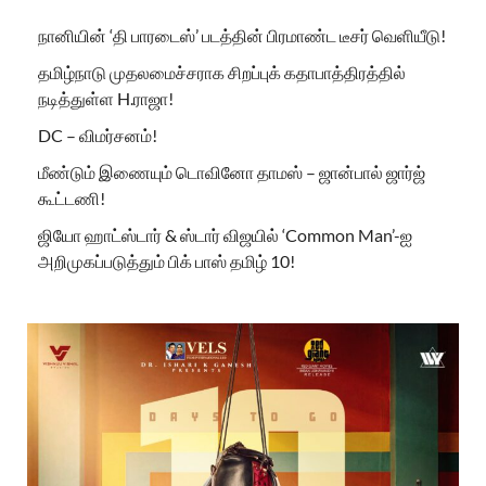
நானியின் ‘தி பாரடைஸ்’ படத்தின் பிரமாண்ட டீசர் வெளியீடு!
தமிழ்நாடு முதலமைச்சராக சிறப்புக் கதாபாத்திரத்தில்
நடித்துள்ள H.ராஜா!
DC – விமர்சனம்!
மீண்டும் இணையும் டொவினோ தாமஸ் – ஜான்பால் ஜார்ஜ்
கூட்டணி!
ஜியோ ஹாட்ஸ்டார் & ஸ்டார் விஜயில் ‘Common Man’-ஐ
அறிமுகப்படுத்தும் பிக் பாஸ் தமிழ் 10!