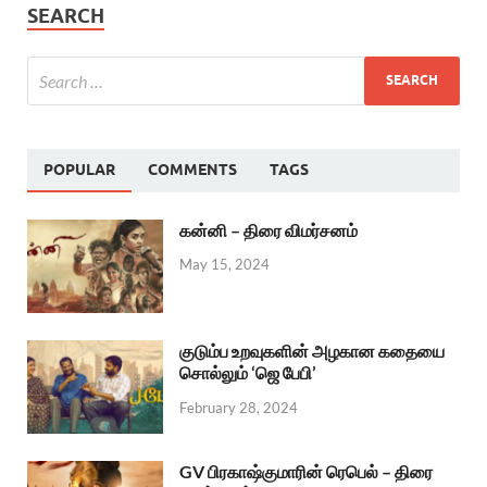
SEARCH
POPULAR
COMMENTS
TAGS
கன்னி – திரை விமர்சனம்
May 15, 2024
குடும்ப உறவுகளின் அழகான கதையை
சொல்லும் ‘ஜெ பேபி’
February 28, 2024
GV பிரகாஷ்குமாரின் ரெபெல் – திரை