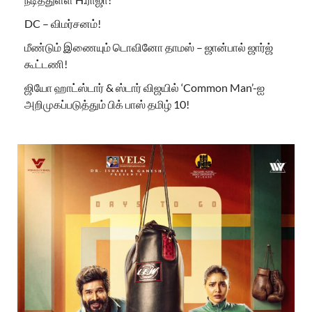
DC – விமர்சனம்!
மீண்டும் இணையும் டொவினோ தாமஸ் – ஜான்பால் ஜார்ஜ்
கூட்டணி!
ஜியோ ஹாட்ஸ்டார் & ஸ்டார் விஜயில் ‘Common Man’-ஐ
அறிமுகப்படுத்தும் பிக் பாஸ் தமிழ் 10!