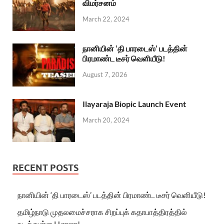
விமர்சனம்
March 22, 2024
நானியின் ‘தி பாரடைஸ்’ படத்தின்
பிரமாண்ட டீசர் வெளியீடு!
August 7, 2026
Ilayaraja Biopic Launch Event
March 20, 2024
RECENT POSTS
நானியின் ‘தி பாரடைஸ்’ படத்தின் பிரமாண்ட டீசர் வெளியீடு!
தமிழ்நாடு முதலமைச்சராக சிறப்புக் கதாபாத்திரத்தில்
நடித்துள்ள H.ராஜா!