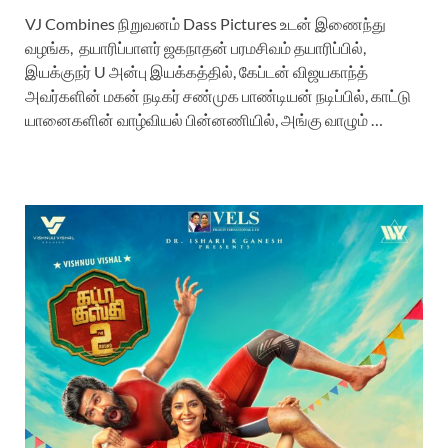
VJ Combines நிறுவனம் Dass Pictures உடன் இணைந்து
வழங்க, தயாரிப்பாளர் ஜகநாதன் பரமசிவம் தயாரிப்பில்,
இயக்குநர் U அன்பு இயக்கத்தில், கேப்டன் விஜயகாந்த்
அவர்களின் மகன் நடிகர் சண்முக பாண்டியன் நடிப்பில், காட்டு
யானைகளின் வாழ்வியல் பின்னணியில், அங்கு வாழும் …