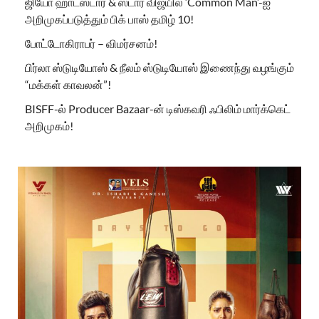
ஜியோ ஹாட்ஸ்டார் & ஸ்டார் விஜயில் ‘Common Man’-ஐ
அறிமுகப்படுத்தும் பிக் பாஸ் தமிழ் 10!
போட்டோகிராபர் – விமர்சனம்!
பிர்லா ஸ்டுடியோஸ் & நீலம் ஸ்டுடியோஸ் இணைந்து வழங்கும்
“மக்கள் காவலன்”!
BISFF-ல் Producer Bazaar-ன் டிஸ்கவரி ஃபிலிம் மார்க்கெட்
அறிமுகம்!