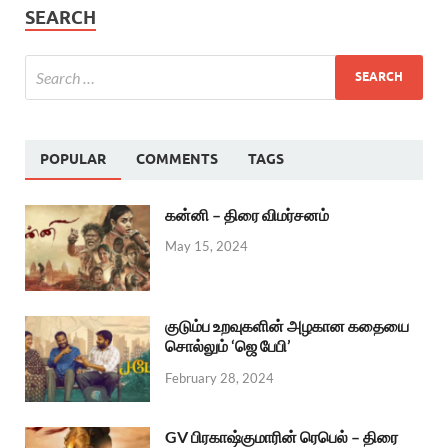
SEARCH
POPULAR
COMMENTS
TAGS
கன்னி – திரை விமர்சனம்
May 15, 2024
குடும்ப உறவுகளின் அழகான கதையை
சொல்லும் ‘ஜெ பேபி’
February 28, 2024
GV பிரகாஷ்குமாரின் ரெபெல் – திரை