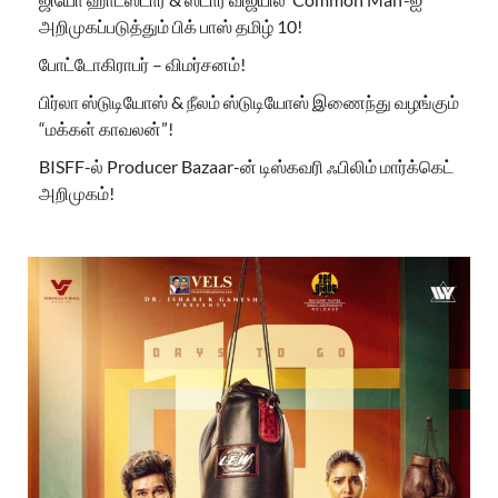
அறிமுகப்படுத்தும் பிக் பாஸ் தமிழ் 10!
போட்டோகிராபர் – விமர்சனம்!
பிர்லா ஸ்டுடியோஸ் & நீலம் ஸ்டுடியோஸ் இணைந்து வழங்கும்
“மக்கள் காவலன்”!
BISFF-ல் Producer Bazaar-ன் டிஸ்கவரி ஃபிலிம் மார்க்கெட்
அறிமுகம்!