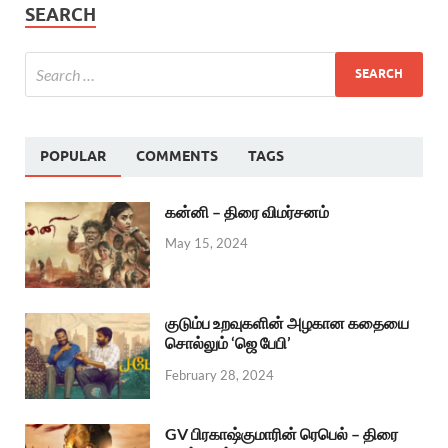
SEARCH
POPULAR
COMMENTS
TAGS
கன்னி – திரை விமர்சனம்
May 15, 2024
குடும்ப உறவுகளின் அழகான கதையை
சொல்லும் ‘ஜெ பேபி’
February 28, 2024
GV பிரகாஷ்குமாரின் ரெபெல் – திரை