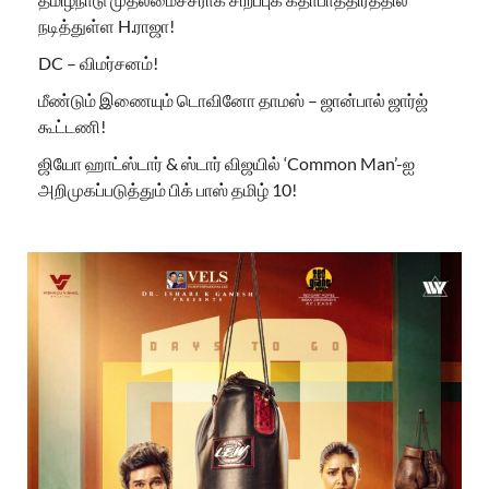
நடித்துள்ள H.ராஜா!
DC – விமர்சனம்!
மீண்டும் இணையும் டொவினோ தாமஸ் – ஜான்பால் ஜார்ஜ்
கூட்டணி!
ஜியோ ஹாட்ஸ்டார் & ஸ்டார் விஜயில் ‘Common Man’-ஐ
அறிமுகப்படுத்தும் பிக் பாஸ் தமிழ் 10!