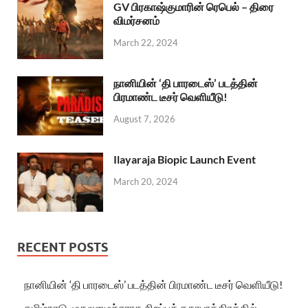
GV பிரகாஷ்குமாரின் ரெபெல் – திரை
விமர்சனம்
March 22, 2024
நானியின் ‘தி பாரடைஸ்’ படத்தின்
பிரமாண்ட டீசர் வெளியீடு!
August 7, 2026
Ilayaraja Biopic Launch Event
March 20, 2024
RECENT POSTS
நானியின் ‘தி பாரடைஸ்’ படத்தின் பிரமாண்ட டீசர் வெளியீடு!
தமிழ்நாடு முதலமைச்சராக சிறப்புக் கதாபாத்திரத்தில்