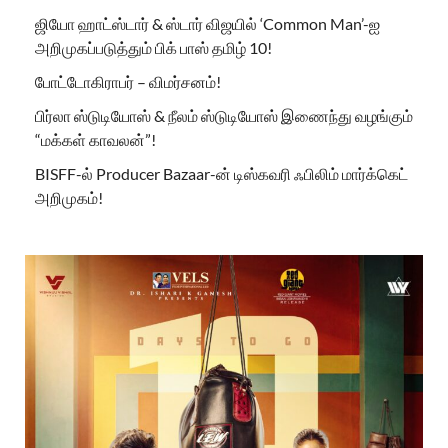
ஜியோ ஹாட்ஸ்டார் & ஸ்டார் விஜயில் ‘Common Man’-ஐ
அறிமுகப்படுத்தும் பிக் பாஸ் தமிழ் 10!
போட்டோகிராபர் – விமர்சனம்!
பிர்லா ஸ்டுடியோஸ் & நீலம் ஸ்டுடியோஸ் இணைந்து வழங்கும்
“மக்கள் காவலன்”!
BISFF-ல் Producer Bazaar-ன் டிஸ்கவரி ஃபிலிம் மார்க்கெட்
அறிமுகம்!