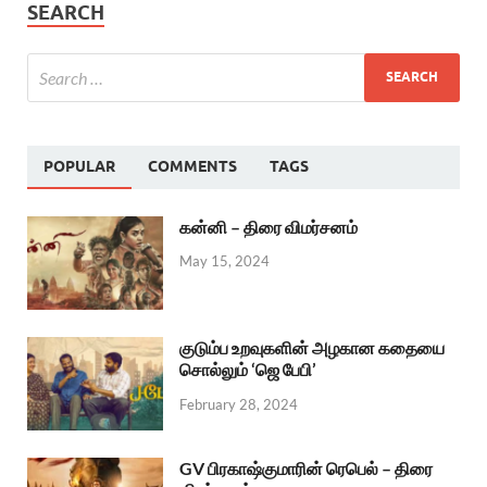
SEARCH
POPULAR
COMMENTS
TAGS
கன்னி – திரை விமர்சனம்
May 15, 2024
குடும்ப உறவுகளின் அழகான கதையை
சொல்லும் ‘ஜெ பேபி’
February 28, 2024
GV பிரகாஷ்குமாரின் ரெபெல் – திரை