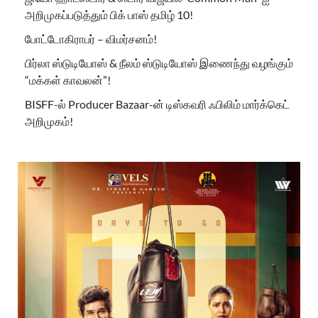
அறிமுகப்படுத்தும் பிக் பாஸ் தமிழ் 10!
போட்டோகிராபர் – விமர்சனம்!
பிர்லா ஸ்டுடியோஸ் & நீலம் ஸ்டுடியோஸ் இணைந்து வழங்கும்
“மக்கள் காவலன்”!
BISFF-ல் Producer Bazaar-ன் டிஸ்கவரி ஃபிலிம் மார்க்கெட்
அறிமுகம்!