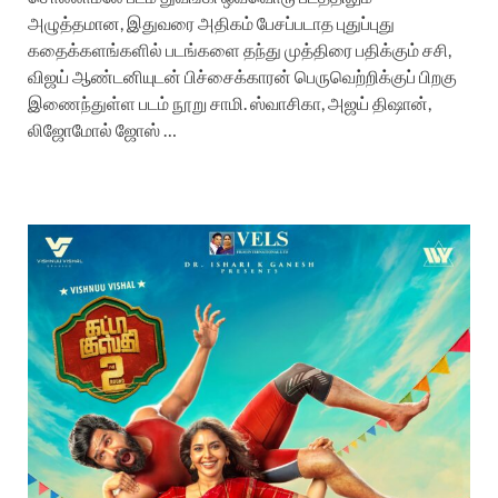
அழுத்தமான, இதுவரை அதிகம் பேசப்படாத புதுப்புது
கதைக்களங்களில் படங்களை தந்து முத்திரை பதிக்கும் சசி,
விஜய் ஆண்டனியுடன் பிச்சைக்காரன் பெருவெற்றிக்குப் பிறகு
இணைந்துள்ள படம் நூறு சாமி. ஸ்வாசிகா, அஜய் திஷான்,
லிஜோமோல் ஜோஸ் …