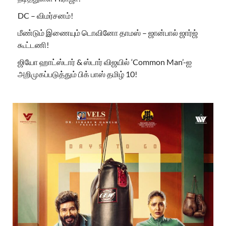
DC – விமர்சனம்!
மீண்டும் இணையும் டொவினோ தாமஸ் – ஜான்பால் ஜார்ஜ்
கூட்டணி!
ஜியோ ஹாட்ஸ்டார் & ஸ்டார் விஜயில் ‘Common Man’-ஐ
அறிமுகப்படுத்தும் பிக் பாஸ் தமிழ் 10!