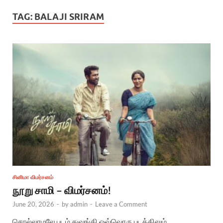
TAG:
BALAJI SRIRAM
சினிமா விமர்சனம்
நூறு சாமி – விமர்சனம்!
June 20, 2026
-
by
admin
-
Leave a Comment
சொல்லாமலே படம் துவங்கி ஒவ்வொரு படத்திலும்