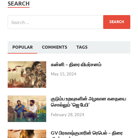
SEARCH
POPULAR
COMMENTS
TAGS
கன்னி – திரை விமர்சனம்
May 15, 2024
குடும்ப உறவுகளின் அழகான கதையை
சொல்லும் ‘ஜெ பேபி’
February 28, 2024
GV பிரகாஷ்குமாரின் ரெபெல் – திரை