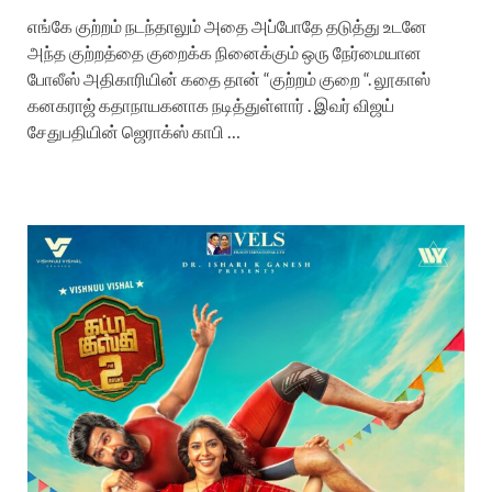
எங்கே குற்றம் நடந்தாலும் அதை அப்போதே தடுத்து உடனே
அந்த குற்றத்தை குறைக்க நினைக்கும் ஒரு நேர்மையான
போலீஸ் அதிகாரியின் கதை தான் “குற்றம் குறை “. லூகாஸ்
கனகராஜ் கதாநாயகனாக நடித்துள்ளார் . இவர் விஜய்
சேதுபதியின் ஜெராக்ஸ் காபி …