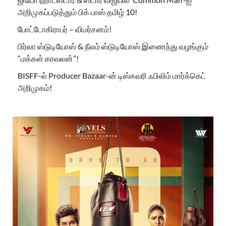
அறிமுகப்படுத்தும் பிக் பாஸ் தமிழ் 10!
போட்டோகிராபர் – விமர்சனம்!
பிர்லா ஸ்டுடியோஸ் & நீலம் ஸ்டுடியோஸ் இணைந்து வழங்கும்
“மக்கள் காவலன்”!
BISFF-ல் Producer Bazaar-ன் டிஸ்கவரி ஃபிலிம் மார்க்கெட்
அறிமுகம்!