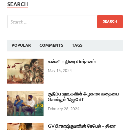
SEARCH
POPULAR
COMMENTS
TAGS
கன்னி – திரை விமர்சனம்
May 15, 2024
குடும்ப உறவுகளின் அழகான கதையை
சொல்லும் ‘ஜெ பேபி’
February 28, 2024
GV பிரகாஷ்குமாரின் ரெபெல் – திரை