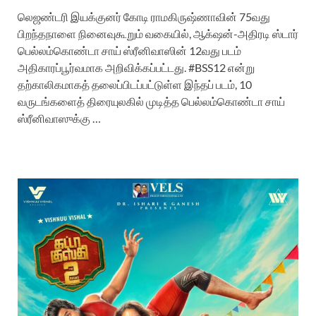
லெஜண்டரி இயக்குனர் கோடி ராமகிருஷ்ணாவின் 75வது
பிறந்தநாளை நினைவுகூறும் வகையில், ஆக்‌ஷன்-அதிரடி ஸ்டார்
பெல்லம்கொண்டா சாய் ஸ்ரீனிவாஸின் 12வது படம்
அதிகாரப்பூர்வமாக அறிவிக்கப்பட்டது. #BSS12 என்று
தற்காலிகமாகத் தலைப்பிடப்பட்டுள்ள இந்தப் படம், 10
வருடங்களைத் திரையுலகில் முடித்த பெல்லம்கொண்டா சாய்
ஸ்ரீனிவாஸுக்கு …