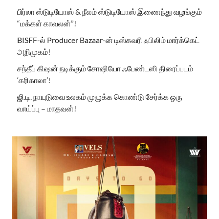
பிர்லா ஸ்டுடியோஸ் & நீலம் ஸ்டுடியோஸ் இணைந்து வழங்கும்
“மக்கள் காவலன்”!
BISFF-ல் Producer Bazaar-ன் டிஸ்கவரி ஃபிலிம் மார்க்கெட்
அறிமுகம்!
சந்தீப் கிஷன் நடிக்கும் சோஷியோ ஃபேண்டஸி திரைப்படம்
‘கரிகாலா’!
ஜி.டி. நாயுடுவை உலகம் முழுக்க கொண்டு சேர்க்க ஒரு
வாய்ப்பு – மாதவன்!