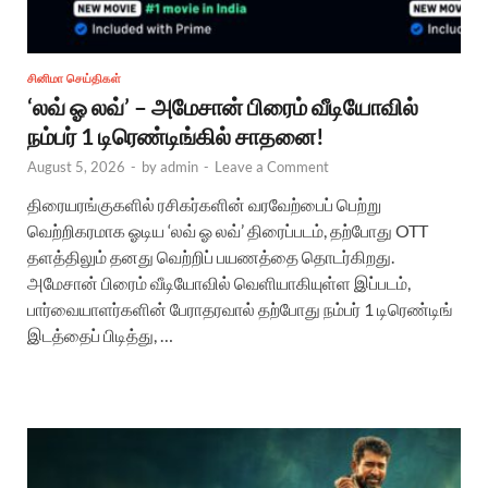
சினிமா செய்திகள்
‘லவ் ஓ லவ்’ – அமேசான் பிரைம் வீடியோவில்
நம்பர் 1 டிரெண்டிங்கில் சாதனை!
August 5, 2026
-
by
admin
-
Leave a Comment
திரையரங்குகளில் ரசிகர்களின் வரவேற்பைப் பெற்று
வெற்றிகரமாக ஓடிய ‘லவ் ஓ லவ்’ திரைப்படம், தற்போது OTT
தளத்திலும் தனது வெற்றிப் பயணத்தை தொடர்கிறது.
அமேசான் பிரைம் வீடியோவில் வெளியாகியுள்ள இப்படம்,
பார்வையாளர்களின் பேராதரவால் தற்போது நம்பர் 1 டிரெண்டிங்
இடத்தைப் பிடித்து, …