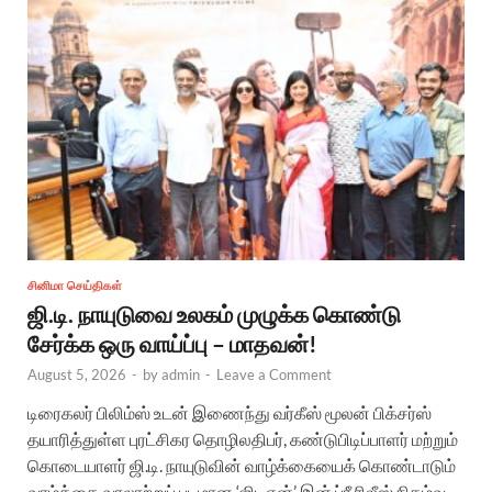
சினிமா செய்திகள்
ஜி.டி. நாயுடுவை உலகம் முழுக்க கொண்டு
சேர்க்க ஒரு வாய்ப்பு – மாதவன்!
August 5, 2026
-
by
admin
-
Leave a Comment
டிரைகலர் பிலிம்ஸ் உடன் இணைந்து வர்கீஸ் மூலன் பிக்சர்ஸ்
தயாரித்துள்ள புரட்சிகர தொழிலதிபர், கண்டுபிடிப்பாளர் மற்றும்
கொடையாளர் ஜி.டி. நாயுடுவின் வாழ்க்கையைக் கொண்டாடும்
வாழ்க்கை வரலாற்றுப் படமான ‘ஜிடிஎன்’ இன் ப்ரீ ரிலீஸ் நிகழ்வு