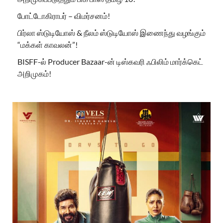
போட்டோகிராபர் – விமர்சனம்!
பிர்லா ஸ்டுடியோஸ் & நீலம் ஸ்டுடியோஸ் இணைந்து வழங்கும்
“மக்கள் காவலன்”!
BISFF-ல் Producer Bazaar-ன் டிஸ்கவரி ஃபிலிம் மார்க்கெட்
அறிமுகம்!