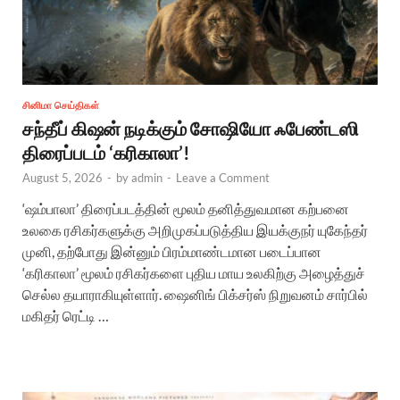
சினிமா செய்திகள்
சந்தீப் கிஷன் நடிக்கும் சோஷியோ ஃபேண்டஸி
திரைப்படம் ‘கரிகாலா’!
August 5, 2026
-
by
admin
-
Leave a Comment
‘ஷம்பாலா’ திரைப்படத்தின் மூலம் தனித்துவமான கற்பனை
உலகை ரசிகர்களுக்கு அறிமுகப்படுத்திய இயக்குநர் யுகேந்தர்
முனி, தற்போது இன்னும் பிரம்மாண்டமான படைப்பான
‘கரிகாலா’ மூலம் ரசிகர்களை புதிய மாய உலகிற்கு அழைத்துச்
செல்ல தயாராகியுள்ளார். ஷைனிங் பிக்சர்ஸ் நிறுவனம் சார்பில்
மகிதர் ரெட்டி …