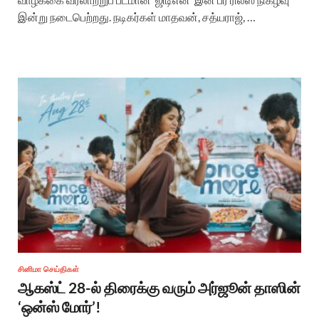
இன்று நடைபெற்றது. நடிகர்கள் மாதவன், சத்யராஜ், …
சினிமா செய்திகள்
ஆகஸ்ட் 28-ல் திரைக்கு வரும் அர்ஜூன் தாஸின்
‘ஒன்ஸ் மோர்’!