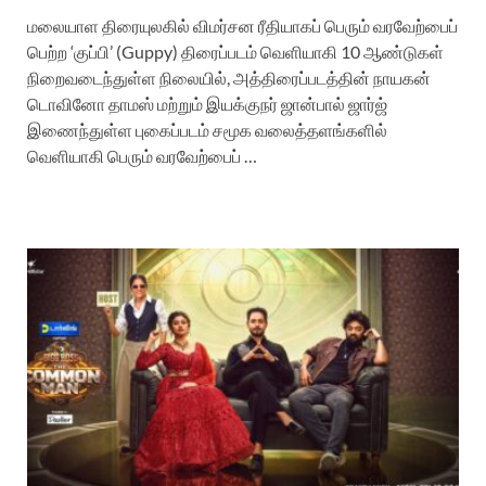
மலையாள திரையுலகில் விமர்சன ரீதியாகப் பெரும் வரவேற்பைப்
பெற்ற ‘குப்பி’ (Guppy) திரைப்படம் வெளியாகி 10 ஆண்டுகள்
நிறைவடைந்துள்ள நிலையில், அத்திரைப்படத்தின் நாயகன்
டொவினோ தாமஸ் மற்றும் இயக்குநர் ஜான்பால் ஜார்ஜ்
இணைந்துள்ள புகைப்படம் சமூக வலைத்தளங்களில்
வெளியாகி பெரும் வரவேற்பைப் …