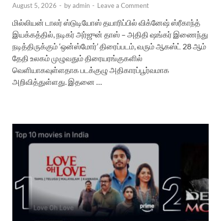
August 5, 2026
-
by
admin
-
Leave a Comment
மில்லியன் டாலர் ஸ்டுடியோஸ் தயாரிப்பில் விக்னேஷ் ஸ்ரீகாந்த்
இயக்கத்தில், நடிகர் அர்ஜுன் தாஸ் – அதிதி ஷங்கர் இணைந்து
நடித்திருக்கும் ‘ஒன்ஸ்மோர்’ திரைப்படம், வரும் ஆகஸ்ட் 28 ஆம்
தேதி உலகம் முழுவதும் திரையரங்குகளில்
வெளியாகவுள்ளதாக படக்குழு அதிகாரப்பூர்வமாக
அறிவித்துள்ளது. இதனை …