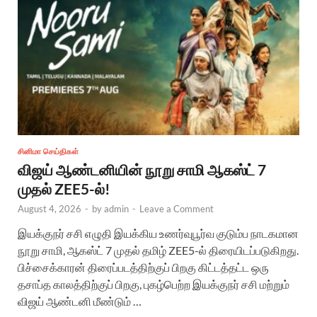
சினிமா செய்திகள்
விஜய் ஆண்டனியின் நூறு சாமி ஆகஸ்ட் 7
முதல் ZEE5-ல்!
August 4, 2026
-
by
admin
-
Leave a Comment
இயக்குநர் சசி எழுதி இயக்கிய உணர்வுபூர்வ குடும்ப நாடகமான
நூறு சாமி, ஆகஸ்ட் 7 முதல் தமிழ் ZEE5-ல் திரையிடப்படுகிறது.
பிச்சைக்காரன் திரைப்படத்திற்குப் பிறகு கிட்டத்தட்ட ஒரு
தசாப்த காலத்திற்குப் பிறகு, புகழ்பெற்ற இயக்குநர் சசி மற்றும்
விஜய் ஆண்டனி மீண்டும் …