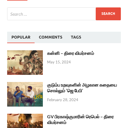
POPULAR
COMMENTS
TAGS
கன்னி – திரை விமர்சனம்
May 15, 2024
குடும்ப உறவுகளின் அழகான கதையை
சொல்லும் ‘ஜெ பேபி’
February 28, 2024
GV பிரகாஷ்குமாரின் ரெபெல் – திரை
விமர்சனம்