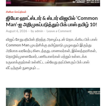
சினிமா செய்திகள்
ஜியோ ஹாட்ஸ்டார் & ஸ்டார் விஜயில் ‘Common
Man’-ஐ அறிமுகப்படுத்தும் பிக் பாஸ் தமிழ் 10!
August 6, 2026
-
by
admin
-
Leave a Comment
விஜய் சேதுபதியின் திறந்த அழைப்புடன் தொடங்கிய பிக் பாஸ்
Common Man முயற்சிக்கு தமிழ்நாடு முழுவதும் இருந்து
அமோக வரவேற்பு கிடைத்தது. மாணவர்கள், இல்லத்தரசிகள்,
தொழில்முனைவோர், பணியாளர்கள் மற்றும் உள்ளடக்க
உருவாக்குநர்கள் உள்ளிட்ட பல்வேறு தரப்பினரும் பிக் பாஸ்
வீட்டிற்குள் நுழையும் …