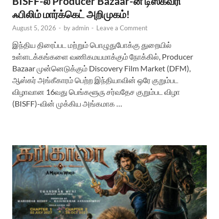
BISFF-ல் Producer Bazaar-ன் டிஸ்கவரி
ஃபிலிம் மார்க்கெட் அறிமுகம்!
August 5, 2026
-
by
admin
-
Leave a Comment
இந்திய திரைப்பட மற்றும் பொழுதுபோக்கு துறையில்
உள்ளடக்கங்களை வணிகமயமாக்கும் நோக்கில், Producer
Bazaar முன்னெடுக்கும் Discovery Film Market (DFM),
ஆஸ்கர் அங்கீகாரம் பெற்ற இந்தியாவின் ஒரே குறும்பட
விழாவான 16வது பெங்களூரு சர்வதேச குறும்பட விழா
(BISFF)-வின் முக்கிய அங்கமாக …