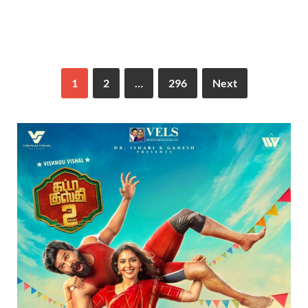
1
2
…
296
Next