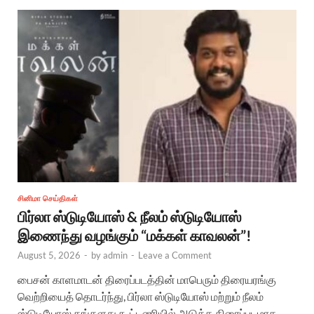
சினிமா செய்திகள்
பிர்லா ஸ்டுடியோஸ் & நீலம் ஸ்டுடியோஸ்
இணைந்து வழங்கும் “மக்கள் காவலன்”!
August 5, 2026
-
by
admin
-
Leave a Comment
பைசன் காளமாடன் திரைப்படத்தின் மாபெரும் திரையரங்கு
வெற்றியைத் தொடர்ந்து, பிர்லா ஸ்டுடியோஸ் மற்றும் நீலம்
ஸ்டுடியோஸ் தங்களது கூட்டணியில் அடுத்த திரைப்படமாக