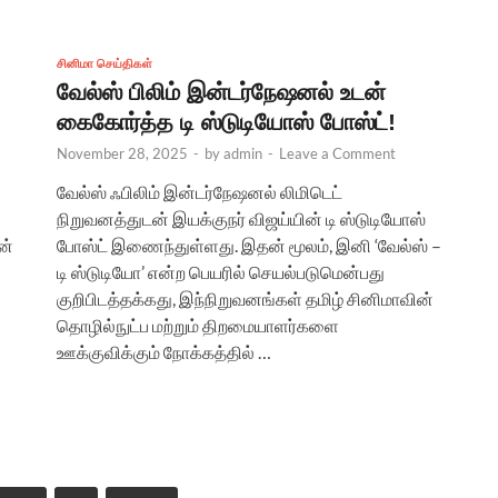
சினிமா செய்திகள்
வேல்ஸ் பிலிம் இன்டர்நேஷனல் உடன்
கைகோர்த்த டி ஸ்டுடியோஸ் போஸ்ட்!
November 28, 2025
-
by
admin
-
Leave a Comment
வேல்ஸ் ஃபிலிம் இன்டர்நேஷனல் லிமிடெட்
நிறுவனத்துடன் இயக்குநர் விஜய்யின் டி ஸ்டுடியோஸ்
ன்
போஸ்ட் இணைந்துள்ளது. இதன் மூலம், இனி ‘வேல்ஸ் –
டி ஸ்டுடியோ’ என்ற பெயரில் செயல்படுமென்பது
குறிபிடத்தக்கது, இந்நிறுவனங்கள் தமிழ் சினிமாவின்
தொழில்நுட்ப மற்றும் திறமையாளர்களை
ஊக்குவிக்கும் நோக்கத்தில் …