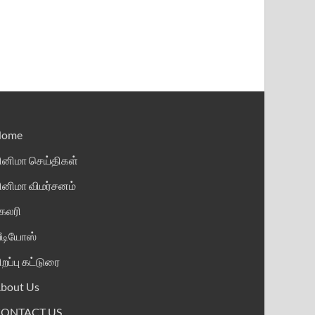
Home
ினிமா செய்திகள்
ினிமா விமர்சனம்
ேலரி
ீடியோஸ்
ிறப்பு கட்டுரை
bout Us
CONTACT US