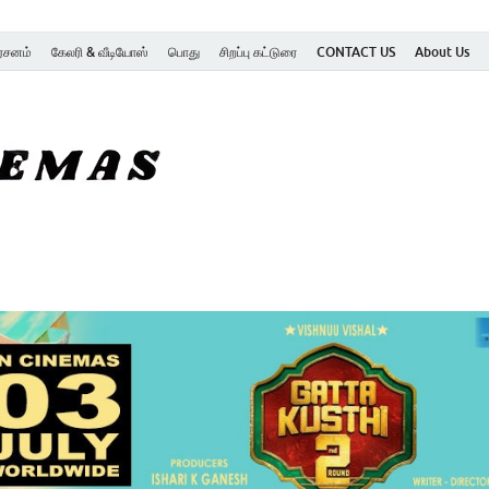
ர்சனம்
கேலரி & வீடியோஸ்
பொது
சிறப்பு கட்டுரை
CONTACT US
About Us
SK Cinemas