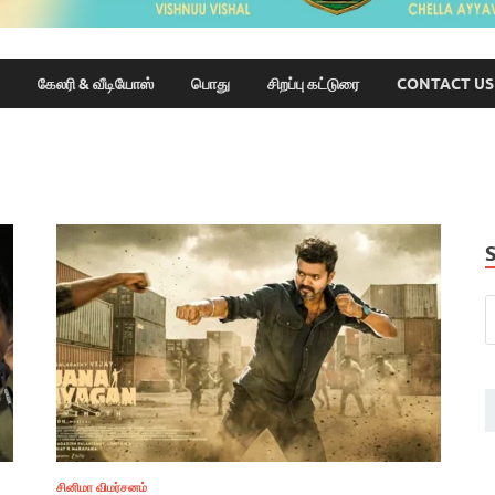
கேலரி & வீடியோஸ்
பொது
சிறப்பு கட்டுரை
CONTACT US
சினிமா விமர்சனம்