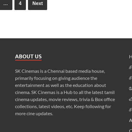
…
4
Next
ABOUT US
ச
SK Cinemas is a Chennai based media house,
ச
primarily focusing on giving audience the
entertainment as well as the education about
க
cinema. SK Cinemas is a Hub to all the latest tamil
வ
cinema updates, movie reviews, trivia & Box office
collections, latest videos, etc. Keep following for
ச
more cine updates.
A