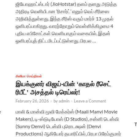
ஜியோஹாட்ஸ்டார் (JioHotstar) தளம் தனது அடுத்த
அதிரடி வெளியீடான ‘ரிசார்ட்’ எனும் வெப் சீரிஸை
அறிவித்துள்ளது. இந்த சீரிஸ் வரும் மார்ச் 13 முதல்
ஒளிபரப்பாகிறது. வாரந்தோறும் வெள்ளிக்கிழமை 4
புதிய எபிசோட்கள் வெளியாகும் வகையில், இதன்
ஒளிபரப்புத் திட்டமிடப்பட்டுள்ளது. பிரபல …
சினிமா செய்திகள்
இயக்குனர் விஜய்-யின் ‘காதல் ரீசெட்
ரிபீட்’ அசத்தல் டிரெய்லர்!
February 26, 2026
-
by
admin
-
Leave a Comment
e
மாலி & மான்வி மூவி மேக்கர்ஸ் (Maali Manvi Movie
Makers), டி-ஸ்டுடியோஸ் (D Studios), சன்னி டென்வி
T
(Sunny Denvi) டென்வி புரொடக்ஷன் (Denvi
Productions) ஆகியோர் தயாரிப்பில், பிரபா பிரேம்குமார்