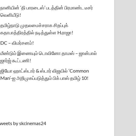
நானியின் ‘தி பாரடைஸ்’ படத்தின் பிரமாண்ட டீசர்
வெளியீடு!
தமிழ்நாடு முதலமைச்சராக சிறப்புக்
கதாபாத்திரத்தில் நடித்துள்ள H.ராஜா!
DC – விமர்சனம்!
மீண்டும் இணையும் டொவினோ தாமஸ் – ஜான்பால்
ஜார்ஜ் கூட்டணி!
ஜியோ ஹாட்ஸ்டார் & ஸ்டார் விஜயில் ‘Common
Man’-ஐ அறிமுகப்படுத்தும் பிக் பாஸ் தமிழ் 10!
weets by skcinemas24