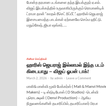
போன்ற தரமான படங்களை தந்த இயக்குநர் ஏ.எல்.
விஜய் இயக்கத்தில் உருவாகியிருக்கும் ரொமாண்டிக்
ட்ராமா தான் “காதல் ரீசெட் ரிப்பீட்”. ஹாரிஸ் ஜெயராஜ்
இசையமைத்த பாடல்கள் ஏற்கனவே செம்ம ஹிட்டு.
மதும்கேஷ், ஜியா ஷங்கர், …
சினிமா செய்திகள்
ஹாரிஸ் ஜெயராஜ் இல்லாமல் இந்த படம்
கிடையாது – விஜய் ஓபன் டாக்!
March 2, 2026
-
by
admin
-
Leave a Comment
மாலி& மான்வி மூவி மேக்கர்ஸ் ( Mali & Manvi Movi
Makers) – டி ஸ்டுடியோஸ் ( D Studios) -டென்வி
புரொடக்ஷன் ( Denvi Production) – ஆகிய
நிறுவனங்களின் தயாரிப்பில், தயாரிப்பாளர் பிரபா