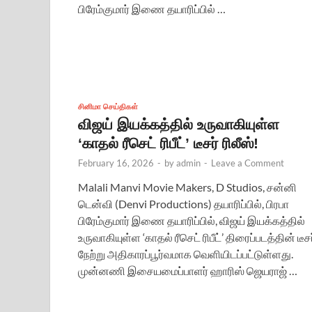
பிரேம்குமார் இணை தயாரிப்பில் …
சினிமா செய்திகள்
விஜய் இயக்கத்தில் உருவாகியுள்ள
‘காதல் ரீசெட் ரிபீட்’ டீசர் ரிலீஸ்!
February 16, 2026
-
by
admin
-
Leave a Comment
Malali Manvi Movie Makers, D Studios, சன்னி
டென்வி (Denvi Productions) தயாரிப்பில், பிரபா
பிரேம்குமார் இணை தயாரிப்பில், விஜய் இயக்கத்தில்
உருவாகியுள்ள ‘காதல் ரீசெட் ரிபீட்’ திரைப்படத்தின் டீசர
நேற்று அதிகாரப்பூர்வமாக வெளியிடப்பட்டுள்ளது.
முன்னணி இசையமைப்பாளர் ஹாரிஸ் ஜெயராஜ் …