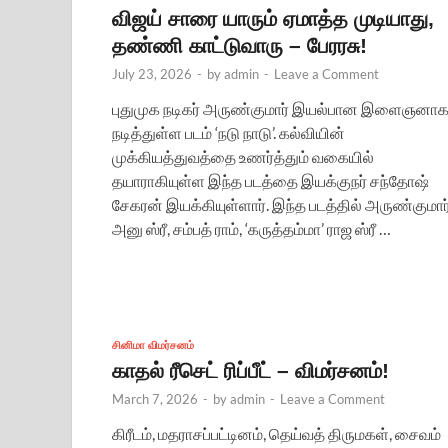
விஜய் சாரை யாரும் ஏமாத்த முடியாது,
தண்ணி காட்டுவாரு – பேரரசு!
July 23, 2026
-
by
admin
-
Leave a Comment
புதுமுக நடிகர் அருண்குமார் இயல்பான இளைஞனா
நடித்துள்ள படம் ‘நடு நாடு’. கல்வியின்
முக்கியத்துவத்தை உணர்த்தும் வகையில்
தயாராகியுள்ள இந்த படத்தை இயக்குநர் சந்தோஷ்
சேகரன் இயக்கியுள்ளார். இந்த படத்தில் அருண்குமார்
அனு ஸ்ரீ, சம்பத் ராம், ‘கருத்தம்மா’ ராஜ ஸ்ரீ …
சினிமா விமர்சனம்
காதல் ரீசெட் ரிப்பீட் – விமர்சனம்!
March 7, 2026
-
by
admin
-
Leave a Comment
கிரீடம், மதராசப்பட்டினம், தெய்வத் திருமகள், சைவம்