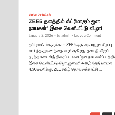
சினிமா செய்திகள்
ZEE5 தளத்தில் ஸ்ட்ரீமாகும் ஜன
நாயகன்’ இசை வெளியீட்டு விழா!
January 2, 2026
-
by
admin
-
Leave a Comment
தமிழ் ரசிகர்களுக்காக ZEE5 ஒரு வரலாற்றுச் சிறப்பு
வாய்ந்த தருணத்தை வழங்குகிறது. தளபதி விஜய்
நடித்த கடைசித் திரைப்படமான ‘ஜன நாயகன்’ படத்தி
இசை வெளியீட்டு விழா, ஜனவரி 4 ஆம் தேதி மாலை
4.30 மணிக்கு, ZEE தமிழ் தொலைக்காட்சி …