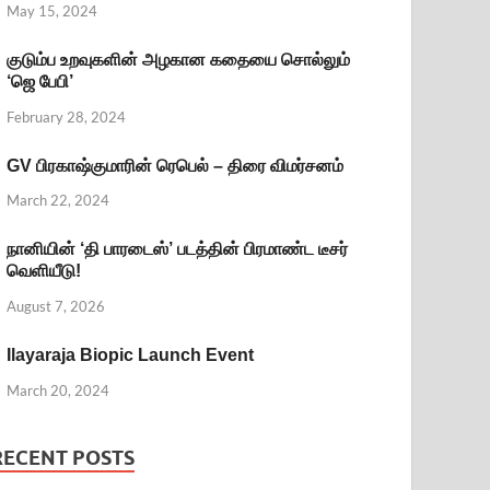
May 15, 2024
குடும்ப உறவுகளின் அழகான கதையை சொல்லும்
‘ஜெ பேபி’
February 28, 2024
GV பிரகாஷ்குமாரின் ரெபெல் – திரை விமர்சனம்
March 22, 2024
நானியின் ‘தி பாரடைஸ்’ படத்தின் பிரமாண்ட டீசர்
வெளியீடு!
August 7, 2026
Ilayaraja Biopic Launch Event
March 20, 2024
RECENT POSTS