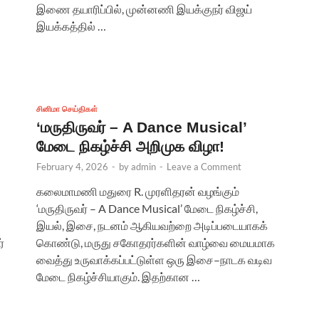
இணை தயாரிப்பில், முன்னணி இயக்குநர் விஜய்
இயக்கத்தில் …
சினிமா செய்திகள்
‘மருதிருவர் – A Dance Musical’
மேடை நிகழ்ச்சி அறிமுக விழா!
February 4, 2026
-
by
admin
-
Leave a Comment
கலைமாமணி மதுரை R. முரளிதரன் வழங்கும்
‘மருதிருவர் – A Dance Musical’ மேடை நிகழ்ச்சி,
இயல், இசை, நடனம் ஆகியவற்றை அடிப்படையாகக்
்
கொண்டு, மருது சகோதரர்களின் வாழ்வை மையமாக
வைத்து உருவாக்கப்பட்டுள்ள ஒரு இசை–நாடக வடிவ
மேடை நிகழ்ச்சியாகும். இதற்கான …