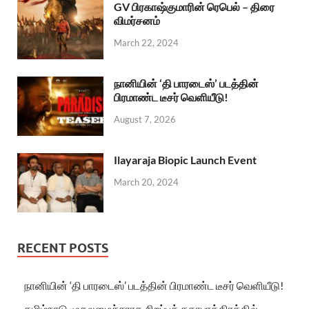
GV பிரகாஷ்குமாரின் ரெபெல் – திரை
விமர்சனம்
March 22, 2024
நானியின் ‘தி பாரடைஸ்’ படத்தின்
பிரமாண்ட டீசர் வெளியீடு!
August 7, 2026
Ilayaraja Biopic Launch Event
March 20, 2024
RECENT POSTS
நானியின் ‘தி பாரடைஸ்’ படத்தின் பிரமாண்ட டீசர் வெளியீடு!
தமிழ்நாடு முதலமைச்சராக சிறப்புக் கதாபாத்திரத்தில்