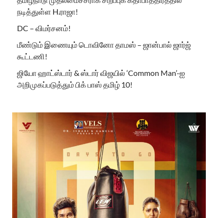
நடித்துள்ள H.ராஜா!
DC – விமர்சனம்!
மீண்டும் இணையும் டொவினோ தாமஸ் – ஜான்பால் ஜார்ஜ்
கூட்டணி!
ஜியோ ஹாட்ஸ்டார் & ஸ்டார் விஜயில் ‘Common Man’-ஐ
அறிமுகப்படுத்தும் பிக் பாஸ் தமிழ் 10!